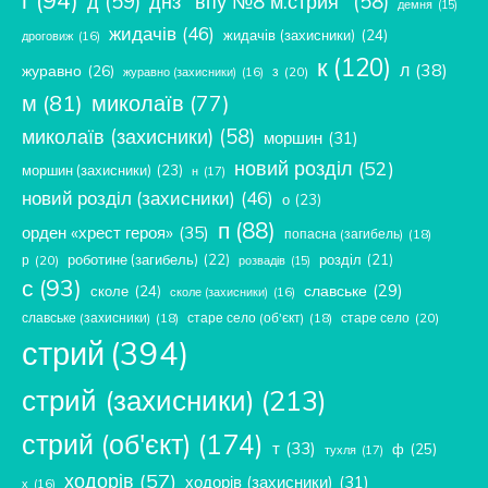
д
(59)
днз "впу №8 м.стрия"
(58)
демня
(15)
жидачів
(46)
жидачів (захисники)
(24)
дроговиж
(16)
к
(120)
л
(38)
журавно
(26)
з
(20)
журавно (захисники)
(16)
м
(81)
миколаїв
(77)
миколаїв (захисники)
(58)
моршин
(31)
новий розділ
(52)
моршин (захисники)
(23)
н
(17)
новий розділ (захисники)
(46)
о
(23)
п
(88)
орден «хрест героя»
(35)
попасна (загибель)
(18)
роботине (загибель)
(22)
розділ
(21)
р
(20)
розвадів
(15)
с
(93)
славське
(29)
сколе
(24)
сколе (захисники)
(16)
славське (захисники)
(18)
старе село (об'єкт)
(18)
старе село
(20)
стрий
(394)
стрий (захисники)
(213)
стрий (об'єкт)
(174)
т
(33)
ф
(25)
тухля
(17)
ходорів
(57)
ходорів (захисники)
(31)
х
(16)