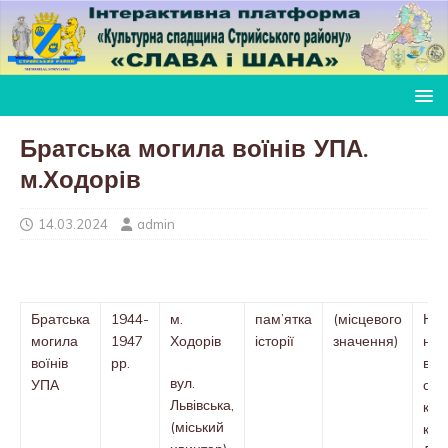
Братська могила воїнів УПА.
м.Ходорів
14.03.2024
admin
Братська
1944-
м.
пам’ятка
(місцевого
Нак
могила
1947
Ходорів
історії
значення)
нач
воїнів
рр.
від
вул.
УПА
охо
Львівська,
кул
(міський
кул