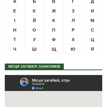
А
Б
В
Г
Д
Е
Є
Ж
З
И
І
Й
К
Л
М
Н
О
П
Р
С
Т
У
Ф
Х
Ц
Ч
Ш
Щ
Ю
Я
МІСЦЯ ЗАГИБЕЛІ ЗАХИСНИКІВ