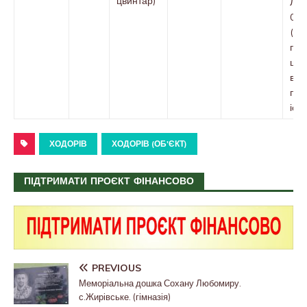
цвинтар)
ЛОД
09.
(вк
пер
що
вия
пам
істо
ХОДОРІВ
ХОДОРІВ (ОБ'ЄКТ)
ПІДТРИМАТИ ПРОЄКТ ФІНАНСОВО
PREVIOUS
Меморіальна дошка Сохану Любомиру.
с.Жирівське. (гімназія)