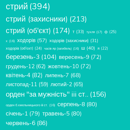
стрий
(394)
стрий (захисники)
(213)
стрий (об'єкт)
(174)
т
(33)
ф
(25)
тухля
(17)
ходорів
(57)
ходорів (захисники)
(31)
х
(16)
ш
(40)
ходорів (об'єкт)
(24)
я
(22)
часів яр (загибель)
(16)
березень-3
(104)
вересень-9
(72)
жовтень-10
(72)
грудень-12
(62)
квітень-4
(82)
липень-7
(68)
лютий-2
(65)
листопад-11
(59)
орден "за мужність" iii ст..
(156)
серпень-8
(80)
орден б.хмельницького ііі ст.
(16)
січень-1
(79)
травень-5
(80)
червень-6
(86)