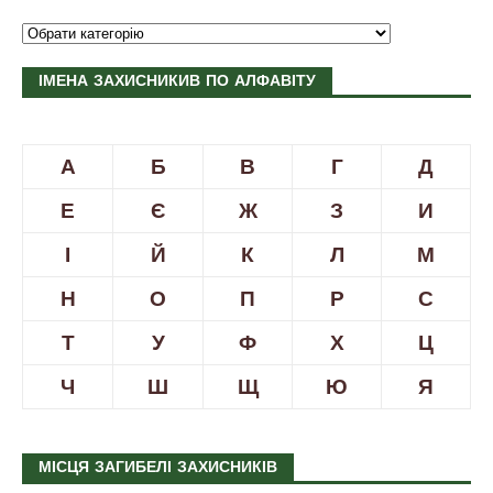
ІМЕНА ЗАХИСНИКИВ ПО АЛФАВІТУ
А
Б
В
Г
Д
Е
Є
Ж
З
И
І
Й
К
Л
М
Н
О
П
Р
С
Т
У
Ф
Х
Ц
Ч
Ш
Щ
Ю
Я
МІСЦЯ ЗАГИБЕЛІ ЗАХИСНИКІВ