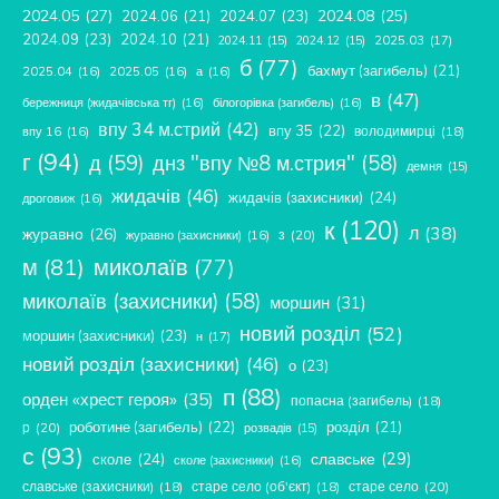
2024.05
(27)
2024.08
(25)
2024.06
(21)
2024.07
(23)
2024.09
(23)
2024.10
(21)
2025.03
(17)
2024.11
(15)
2024.12
(15)
б
(77)
бахмут (загибель)
(21)
2025.04
(16)
2025.05
(16)
а
(16)
в
(47)
бережниця (жидачівська тг)
(16)
білогорівка (загибель)
(16)
впу 34 м.стрий
(42)
впу 35
(22)
володимирці
(18)
впу 16
(16)
г
(94)
д
(59)
днз "впу №8 м.стрия"
(58)
демня
(15)
жидачів
(46)
жидачів (захисники)
(24)
дроговиж
(16)
к
(120)
л
(38)
журавно
(26)
з
(20)
журавно (захисники)
(16)
м
(81)
миколаїв
(77)
миколаїв (захисники)
(58)
моршин
(31)
новий розділ
(52)
моршин (захисники)
(23)
н
(17)
новий розділ (захисники)
(46)
о
(23)
п
(88)
орден «хрест героя»
(35)
попасна (загибель)
(18)
роботине (загибель)
(22)
розділ
(21)
р
(20)
розвадів
(15)
с
(93)
славське
(29)
сколе
(24)
сколе (захисники)
(16)
славське (захисники)
(18)
старе село (об'єкт)
(18)
старе село
(20)