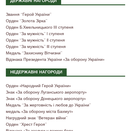
ДЕРЖАВНІ НАГОРОДИ
Звання “Герой України”
Орден “Золота Зірка”
Орден Б.Хмельницького ІІІ ступеня
Орден “За мужність” I ступеня
Орден “За мужність” II ступеня
Орден “За мужність” III ступеня
Медаль “Захиснику Вітчизни”
Відзнака Президента України «За оборону України»
НЕДЕРЖАВНІ НАГОРОДИ
Орден «Народний Герой України»
Знак «За оборону Луганського аеропорту»
Знак «За оборону Донецького аеропорту»
Медаль “За жертовність і любов до України”
медаль «За оборону міста Бахмут»
Нагрудний знак “Ветеран війни”
Орден “Хрест Героя”
Відзнака «За заслуги у важких боях