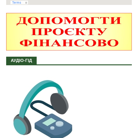
АУДІО-ГІД