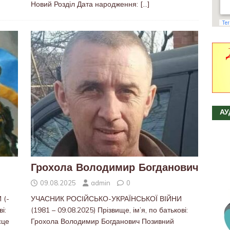
Новий Розділ Дата народження:
[…]
АУ
Грохола Володимир Богданович
09.08.2025
admin
0
 (-
УЧАСНИК РОСІЙСЬКО-УКРАЇНСЬКОЇ ВІЙНИ
і:
(1981 – 09.08.2025) Прізвище, ім’я, по батькові:
сце
Грохола Володимир Богданович Позивний