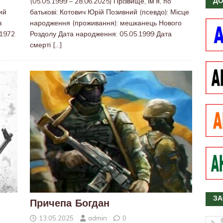
(05.05.1999 – 28.06.2025) Прізвище, ім’я, по
ДО
ий
батькові: Котович Юрій Позивний (псевдо): Місце
з
народження (проживання): мешканець Нового
.1972
Роздолу Дата народження: 05.05.1999 Дата
смерті
[…]
ЗА
Причепа Богдан
13.05.2025
admin
0