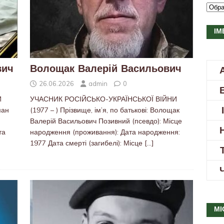
ІМ
вич
Волощак Валерій Васильович
26.06.2026
admin
0
И
УЧАСНИК РОСІЙСЬКО-УКРАЇНСЬКОЇ ВІЙНИ
ман
(1977 – ) Прізвище, ім’я, по батькові: Волощак
Валерій Васильович Позивний (псевдо): Місце
та
народження (проживання): Дата народження:
1977 Дата смерті (загибелі): Місце
[…]
МІ