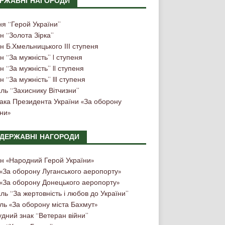
РЖАВНІ НАГОРОДИ
ня “Герой України”
н “Золота Зірка”
 Б.Хмельницького ІІІ ступеня
 “За мужність” I ступеня
 “За мужність” II ступеня
 “За мужність” III ступеня
ль “Захиснику Вітчизни”
нака Президента України «За оборону
ни»
ДЕРЖАВНІ НАГОРОДИ
н «Народний Герой України»
 «За оборону Луганського аеропорту»
 «За оборону Донецького аеропорту»
ь “За жертовність і любов до України”
ль «За оборону міста Бахмут»
дний знак “Ветеран війни”