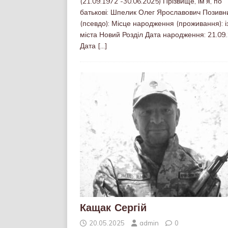
(21.09.1972 -30.06.2025) Прізвище, ім’я, по
батькові: Шпелик Олег Ярославович Позивн
(псевдо): Місце народження (проживання): і
міста Новий Розділ Дата народження: 21.09
Дата
[…]
Кащак Сергій
20.05.2025
admin
0