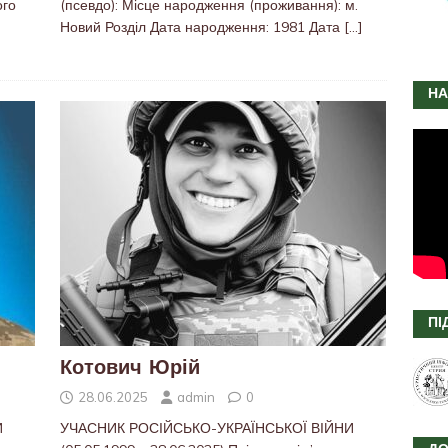
ого
(псевдо): Місце народження (проживання): м.
Новий Розділ Дата народження: 1981 Дата
[…]
НА
ПІ
Котович Юрій
28.06.2025
admin
0
И
УЧАСНИК РОСІЙСЬКО-УКРАЇНСЬКОЇ ВІЙНИ