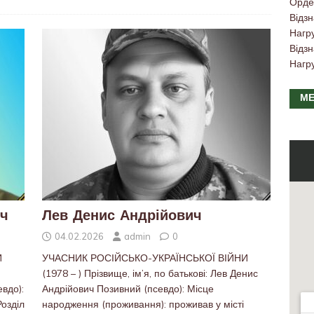
Орде
Відзн
Нагр
Відзн
Нагр
МЕ
ич
Лев Денис Андрійович
04.02.2026
admin
0
И
УЧАСНИК РОСІЙСЬКО-УКРАЇНСЬКОЇ ВІЙНИ
(1978 – ) Прізвище, ім’я, по батькові: Лев Денис
вдо):
Андрійович Позивний (псевдо): Місце
озділ
народження (проживання): проживав у місті