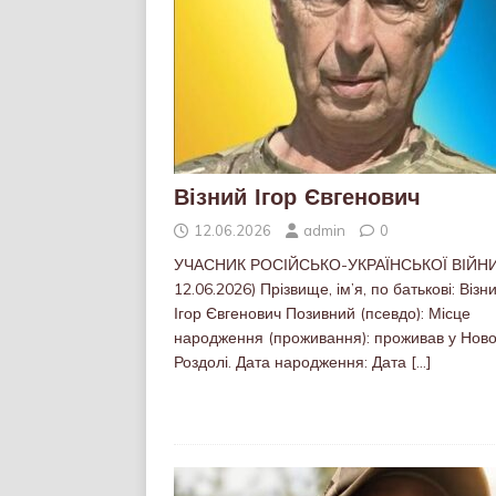
Візний Ігор Євгенович
12.06.2026
admin
0
УЧАСНИК РОСІЙСЬКО-УКРАЇНСЬКОЇ ВІЙНИ 
12.06.2026) Прізвище, ім’я, по батькові: Візн
Ігор Євгенович Позивний (псевдо): Місце
народження (проживання): проживав у Нов
Роздолі. Дата народження: Дата
[…]