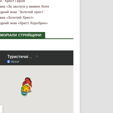
н “Хрест Героя”
ака «За заслуги у важких боях
удний знак “Золотий хрест”
ака «Золотий Хрест»
удний знак «Хрест Хоробрих»
МОРІАЛИ СТРИЙЩИНИ