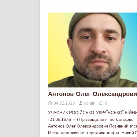
Антонов Олег Олександров
04.02.2026
admin
0
УЧАСНИК РОСІЙСЬКО-УКРАЇНСЬКОЇ ВІЙН
(21.08.1978 – ) Прізвище, ім’я, по батькові:
Антонов Олег Олександрович Позивний (псе
Місце народження (проживання): м. Новий Р