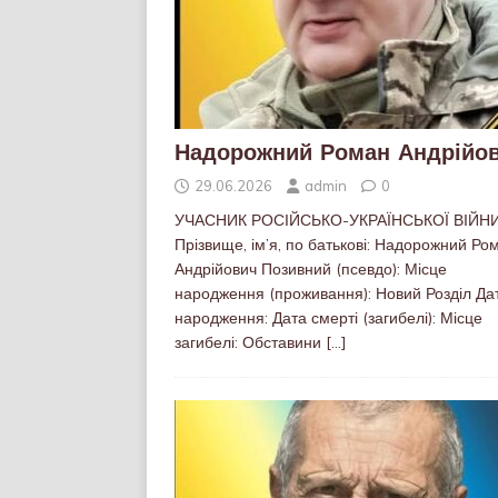
Надорожний Роман Андрійо
29.06.2026
admin
0
УЧАСНИК РОСІЙСЬКО-УКРАЇНСЬКОЇ ВІЙН
Прізвище, ім’я, по батькові: Надорожний Ро
Андрійович Позивний (псевдо): Місце
народження (проживання): Новий Розділ Да
народження: Дата смерті (загибелі): Місце
загибелі: Обставини
[…]