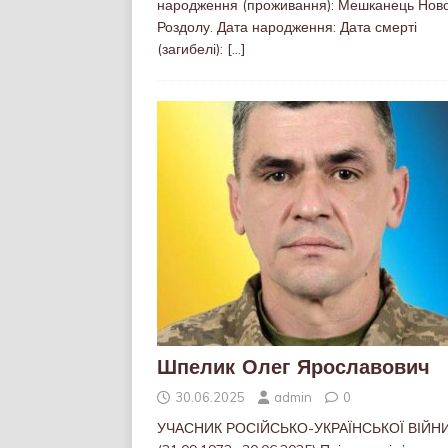
народження (проживання): Мешканець Нов
Роздолу. Дата народження: Дата смерті
(загибелі):
[…]
Шпелик Олег Ярославович
30.06.2025
admin
0
УЧАСНИК РОСІЙСЬКО-УКРАЇНСЬКОЇ ВІЙН