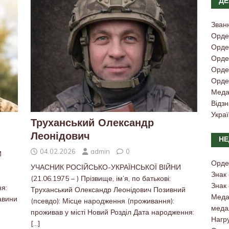
ДЕ
Зван
Орде
Орден
Орден
Орден
Орден
Меда
Відз
Украї
Труханський Олександр
Леонідович
НЕ
04.02.2026
admin
0
И
Орде
УЧАСНИК РОСІЙСЬКО-УКРАЇНСЬКОЇ ВІЙНИ
Знак
(21.06.1975 – ) Прізвище, ім’я, по батькові:
Знак
я:
Труханський Олександр Леонідович Позивний
Медал
тавини
(псевдо): Місце народження (проживання):
меда
проживав у місті Новий Розділ Дата народження:
Нагру
[…]