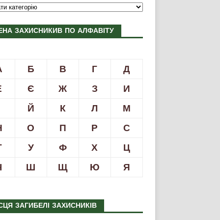
ЕНА ЗАХИСНИКИВ ПО АЛФАВІТУ
А
Б
В
Г
Д
Е
Є
Ж
З
И
І
Й
К
Л
М
Н
О
П
Р
С
Т
У
Ф
Х
Ц
Ч
Ш
Щ
Ю
Я
СЦЯ ЗАГИБЕЛІ ЗАХИСНИКІВ