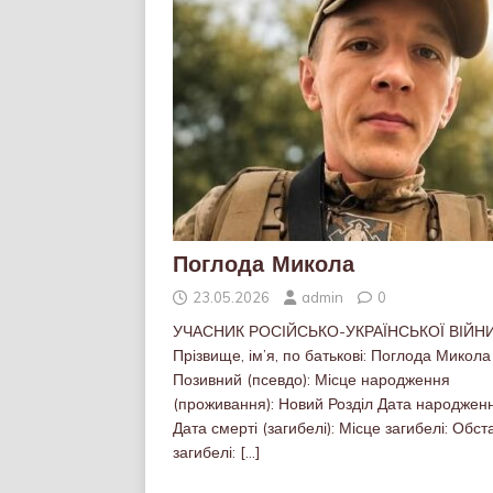
Поглода Микола
23.05.2026
admin
0
УЧАСНИК РОСІЙСЬКО-УКРАЇНСЬКОЇ ВІЙН
Прізвище, ім’я, по батькові: Поглода Микола
Позивний (псевдо): Місце народження
(проживання): Новий Розділ Дата народженн
Дата смерті (загибелі): Місце загибелі: Обс
загибелі:
[…]