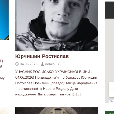
Юрчишин Ростислав
( –
04.06.2026
admin
0
ий
УЧАСНИК РОСІЙСЬКО-УКРАЇНСЬКОЇ ВІЙНИ ( –
04.06.2026) Прізвище, ім’я, по батькові: Юрчишин
ому
Ростислав Позивний (псевдо): Місце народження
(проживання): із Нового Роздолу Дата
народження: Дата смерті (загибелі):
[…]