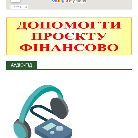
АУДІО-ГІД