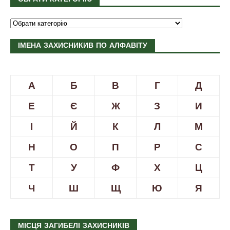
ІМЕНА ЗАХИСНИКИВ ПО АЛФАВІТУ
А
Б
В
Г
Д
Е
Є
Ж
З
И
І
Й
К
Л
М
Н
О
П
Р
С
Т
У
Ф
Х
Ц
Ч
Ш
Щ
Ю
Я
МІСЦЯ ЗАГИБЕЛІ ЗАХИСНИКІВ