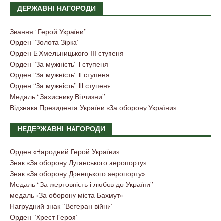
ДЕРЖАВНІ НАГОРОДИ
Звання “Герой України”
Орден “Золота Зірка”
Орден Б.Хмельницького ІІІ ступеня
Орден “За мужність” I ступеня
Орден “За мужність” II ступеня
Орден “За мужність” III ступеня
Медаль “Захиснику Вітчизни”
Відзнака Президента України «За оборону України»
НЕДЕРЖАВНІ НАГОРОДИ
Орден «Народний Герой України»
Знак «За оборону Луганського аеропорту»
Знак «За оборону Донецького аеропорту»
Медаль “За жертовність і любов до України”
медаль «За оборону міста Бахмут»
Нагрудний знак “Ветеран війни”
Орден “Хрест Героя”