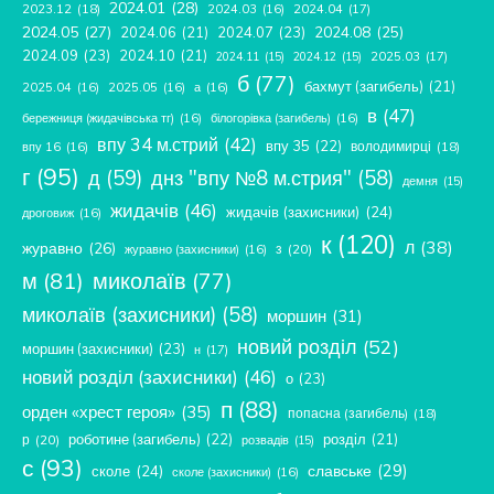
2024.01
(28)
2023.12
(18)
2024.04
(17)
2024.03
(16)
2024.05
(27)
2024.08
(25)
2024.06
(21)
2024.07
(23)
2024.09
(23)
2024.10
(21)
2025.03
(17)
2024.11
(15)
2024.12
(15)
б
(77)
бахмут (загибель)
(21)
2025.04
(16)
2025.05
(16)
а
(16)
в
(47)
бережниця (жидачівська тг)
(16)
білогорівка (загибель)
(16)
впу 34 м.стрий
(42)
впу 35
(22)
володимирці
(18)
впу 16
(16)
г
(95)
д
(59)
днз "впу №8 м.стрия"
(58)
демня
(15)
жидачів
(46)
жидачів (захисники)
(24)
дроговиж
(16)
к
(120)
л
(38)
журавно
(26)
з
(20)
журавно (захисники)
(16)
м
(81)
миколаїв
(77)
миколаїв (захисники)
(58)
моршин
(31)
новий розділ
(52)
моршин (захисники)
(23)
н
(17)
новий розділ (захисники)
(46)
о
(23)
п
(88)
орден «хрест героя»
(35)
попасна (загибель)
(18)
роботине (загибель)
(22)
розділ
(21)
р
(20)
розвадів
(15)
с
(93)
славське
(29)
сколе
(24)
сколе (захисники)
(16)