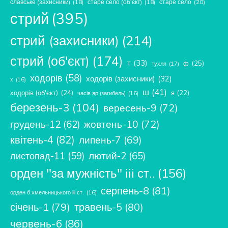
славське (захисники)
(18)
старе село (об'єкт)
(18)
старе село
(20)
стрий
(395)
стрий (захисники)
(214)
стрий (об'єкт)
(174)
т
(33)
ф
(25)
тухля
(17)
ходорів
(58)
ходорів (захисники)
(32)
х
(16)
ш
(41)
ходорів (об'єкт)
(24)
я
(22)
часів яр (загибель)
(16)
березень-3
(104)
вересень-9
(72)
жовтень-10
(72)
грудень-12
(62)
квітень-4
(82)
липень-7
(69)
лютий-2
(65)
листопад-11
(59)
орден "за мужність" iii ст..
(156)
серпень-8
(81)
орден б.хмельницького ііі ст.
(16)
січень-1
(79)
травень-5
(80)
червень-6
(86)