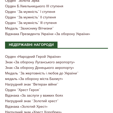
Орден “Золота Зірка”
Орден Б.Хмельницького ІІІ ступеня
Орден “За мужність” I ступеня
Орден “За мужність” II ступеня
Орден “За мужність” III ступеня
Медаль “Захиснику Вітчизни”
Відзнака Президента України «За оборону України»
НЕДЕРЖАВНІ НАГОРОДИ
Орден «Народний Герой України»
Знак «За оборону Луганського аеропорту»
Знак «За оборону Донецького аеропорту»
Медаль “За жертовність і любов до України”
медаль «За оборону міста Бахмут»
Нагрудний знак “Ветеран війни”
Орден “Хрест Героя”
Відзнака «За заслуги у важких боях
Нагрудний знак “Золотий хрест”
Відзнака «Золотий Хрест»
Нагрудний знак «Хрест Хоробрих»