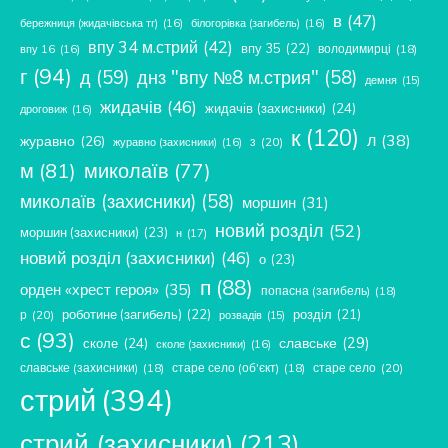
в
(47)
бережниця (жидачівська тг)
(16)
білогорівка (загибель)
(16)
впу 34 м.стрий
(42)
впу 35
(22)
володимирці
(18)
впу 16
(16)
г
(94)
д
(59)
днз "впу №8 м.стрия"
(58)
демня
(15)
жидачів
(46)
жидачів (захисники)
(24)
дроговиж
(16)
к
(120)
л
(38)
журавно
(26)
з
(20)
журавно (захисники)
(16)
м
(81)
миколаїв
(77)
миколаїв (захисники)
(58)
моршин
(31)
новий розділ
(52)
моршин (захисники)
(23)
н
(17)
новий розділ (захисники)
(46)
о
(23)
п
(88)
орден «хрест героя»
(35)
попасна (загибель)
(18)
роботине (загибель)
(22)
розділ
(21)
р
(20)
розвадів
(15)
с
(93)
славське
(29)
сколе
(24)
сколе (захисники)
(16)
славське (захисники)
(18)
старе село (об'єкт)
(18)
старе село
(20)
стрий
(394)
стрий (захисники)
(213)