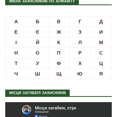
ІМЕНА ЗАХИСНИКИВ ПО АЛФАВІТУ
А
Б
В
Г
Д
Е
Є
Ж
З
И
І
Й
К
Л
М
Н
О
П
Р
С
Т
У
Ф
Х
Ц
Ч
Ш
Щ
Ю
Я
МІСЦЯ ЗАГИБЕЛІ ЗАХИСНИКІВ