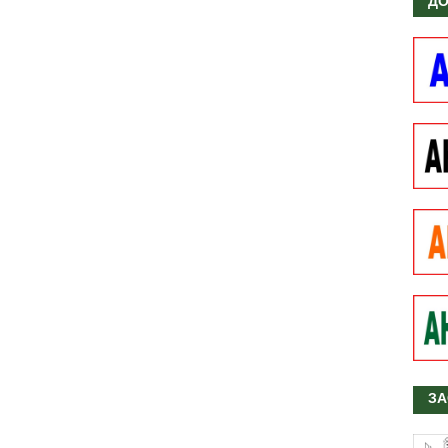
ДО
ЗА