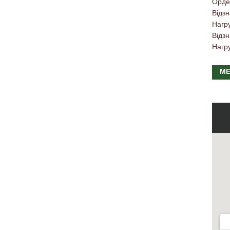
Орде
Відзн
Нагр
Відзн
Нагр
МЕ