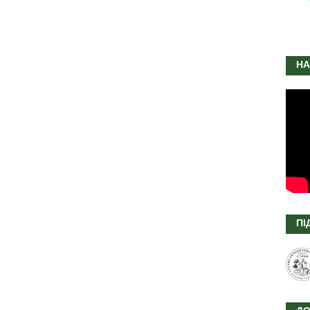
НА
ПІ