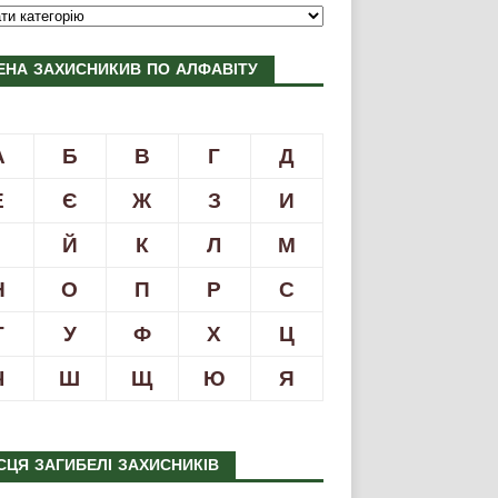
ЕНА ЗАХИСНИКИВ ПО АЛФАВІТУ
А
Б
В
Г
Д
Е
Є
Ж
З
И
І
Й
К
Л
М
Н
О
П
Р
С
Т
У
Ф
Х
Ц
Ч
Ш
Щ
Ю
Я
СЦЯ ЗАГИБЕЛІ ЗАХИСНИКІВ