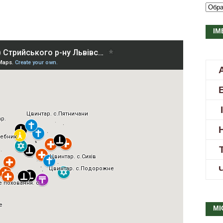
ІМ
МІ