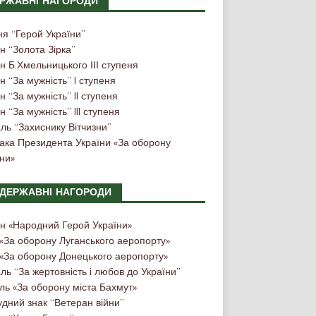
РЖАВНІ НАГОРОДИ
ня “Герой України”
н “Золота Зірка”
 Б.Хмельницького ІІІ ступеня
 “За мужність” I ступеня
 “За мужність” II ступеня
 “За мужність” III ступеня
ль “Захиснику Вітчизни”
нака Президента України «За оборону
ни»
ДЕРЖАВНІ НАГОРОДИ
н «Народний Герой України»
 «За оборону Луганського аеропорту»
 «За оборону Донецького аеропорту»
ь “За жертовність і любов до України”
ль «За оборону міста Бахмут»
дний знак “Ветеран війни”