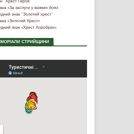
н “Хрест Героя”
ака «За заслуги у важких боях
удний знак “Золотий хрест”
ака «Золотий Хрест»
удний знак «Хрест Хоробрих»
МОРІАЛИ СТРИЙЩИНИ