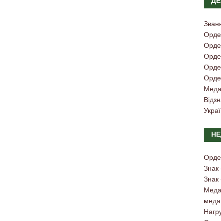
ДЕ
Зван
Орде
Орден
Орден
Орден
Орден
Меда
Відз
Украї
НЕ
Орде
Знак
Знак
Медал
меда
Нагру