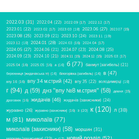
2022.03
(31)
2022.04
(22)
2022.09
(17)
2022.12
(17)
2023.06
(27)
2023.01
(22)
2023.02
(17)
2023.03
(18)
2023.07
(15)
2023.08
(25)
2023.09
(21)
2023.10
(24)
2023.11
(19)
2024.01
(28)
2023.12
(18)
2024.04
(17)
2024.03
(16)
2024.05
(27)
2024.08
(25)
2024.06
(21)
2024.07
(23)
2024.09
(23)
2024.10
(21)
2025.03
(17)
2024.11
(15)
2024.12
(15)
б
(77)
бахмут (загибель)
(21)
2025.04
(16)
2025.05
(16)
а
(16)
в
(47)
бережниця (жидачівська тг)
(16)
білогорівка (загибель)
(16)
впу 34 м.стрий
(42)
впу 35
(22)
володимирці
(18)
впу 16
(16)
г
(94)
д
(59)
днз "впу №8 м.стрия"
(58)
демня
(15)
жидачів
(46)
жидачів (захисники)
(24)
дроговиж
(16)
к
(120)
л
(38)
журавно
(26)
з
(20)
журавно (захисники)
(16)
м
(81)
миколаїв
(77)
миколаїв (захисники)
(58)
моршин
(31)
новий розділ
(52)
моршин (захисники)
(23)
н
(17)