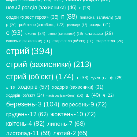
новий розділ (захисники)
(46)
о
(23)
п
(88)
орден «хрест героя»
(35)
попасна (загибель)
(18)
роботине (загибель)
(22)
розділ
(21)
р
(20)
розвадів
(15)
с
(93)
славське
(29)
сколе
(24)
сколе (захисники)
(16)
славське (захисники)
(18)
старе село (об'єкт)
(18)
старе село
(20)
стрий
(394)
стрий (захисники)
(213)
стрий (об'єкт)
(174)
т
(33)
ф
(25)
тухля
(17)
ходорів
(57)
ходорів (захисники)
(31)
х
(16)
ш
(40)
ходорів (об'єкт)
(24)
я
(22)
часів яр (загибель)
(16)
березень-3
(104)
вересень-9
(72)
жовтень-10
(72)
грудень-12
(62)
квітень-4
(82)
липень-7
(68)
лютий-2
(65)
листопад-11
(59)