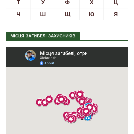
Т
У
Ф
Х
Ц
Ч
Ш
Щ
Ю
Я
МІСЦЯ ЗАГИБЕЛІ ЗАХИСНИКІВ