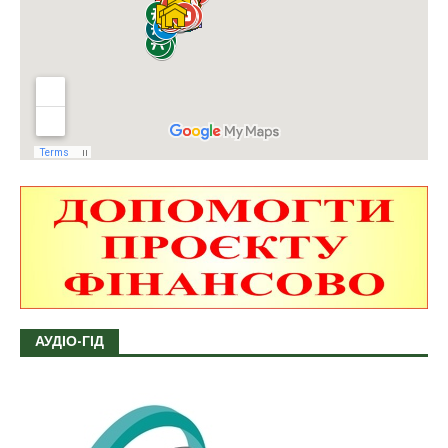
АУДІО-ГІД