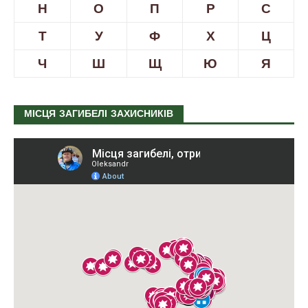
Н
О
П
Р
С
Т
У
Ф
Х
Ц
Ч
Ш
Щ
Ю
Я
МІСЦЯ ЗАГИБЕЛІ ЗАХИСНИКІВ