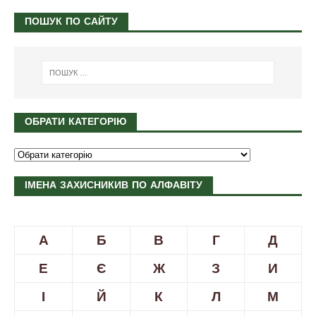
ПОШУК ПО САЙТУ
ОБРАТИ КАТЕГОРІЮ
ІМЕНА ЗАХИСНИКИВ ПО АЛФАВІТУ
А
Б
В
Г
Д
Е
Є
Ж
З
И
І
Й
К
Л
М