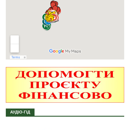
АУДІО-ГІД