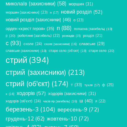
миколаїв (захисники)
(58)
моршин
(31)
новий розділ
(52)
моршин (захисники)
(23)
н
(17)
новий розділ (захисники)
(46)
о
(23)
п
(88)
орден «хрест героя»
(35)
попасна (загибель)
(18)
роботине (загибель)
(22)
розділ
(21)
р
(20)
розвадів
(15)
с
(93)
славське
(29)
сколе
(24)
сколе (захисники)
(16)
славське (захисники)
(18)
старе село (об'єкт)
(18)
старе село
(20)
стрий
(394)
стрий (захисники)
(213)
стрий (об'єкт)
(174)
т
(33)
ф
(25)
тухля
(17)
ходорів
(57)
ходорів (захисники)
(31)
х
(16)
ш
(40)
ходорів (об'єкт)
(24)
я
(22)
часів яр (загибель)
(16)
березень-3
(104)
вересень-9
(72)
жовтень-10
(72)
грудень-12
(62)