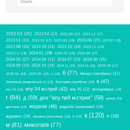
2022.03
(31)
2022.04
(22)
2022.09
(17)
2022.12
(17)
2023.06
(27)
2023.01
(22)
2023.02
(17)
2023.03
(18)
2023.07
(15)
2023.08
(25)
2023.09
(21)
2023.10
(24)
2023.11
(19)
2024.01
(28)
2023.12
(18)
2024.04
(17)
2024.03
(16)
2024.05
(27)
2024.08
(25)
2024.06
(21)
2024.07
(23)
2024.09
(23)
2024.10
(21)
2025.03
(17)
2024.11
(15)
2024.12
(15)
б
(77)
бахмут (загибель)
(21)
2025.04
(16)
2025.05
(16)
а
(16)
в
(47)
бережниця (жидачівська тг)
(16)
білогорівка (загибель)
(16)
впу 34 м.стрий
(42)
впу 35
(22)
володимирці
(18)
впу 16
(16)
г
(94)
д
(59)
днз "впу №8 м.стрия"
(58)
демня
(15)
жидачів
(46)
жидачів (захисники)
(24)
дроговиж
(16)
к
(120)
л
(38)
журавно
(26)
з
(20)
журавно (захисники)
(16)
м
(81)
миколаїв
(77)