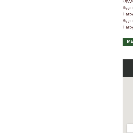
Орде
Відзн
Нагр
Відзн
Нагр
МЕ