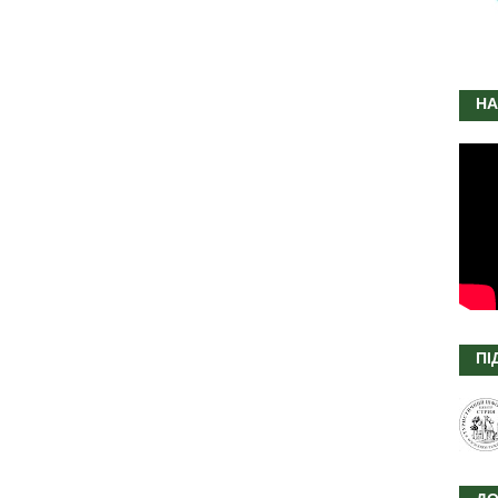
НА
ПІ