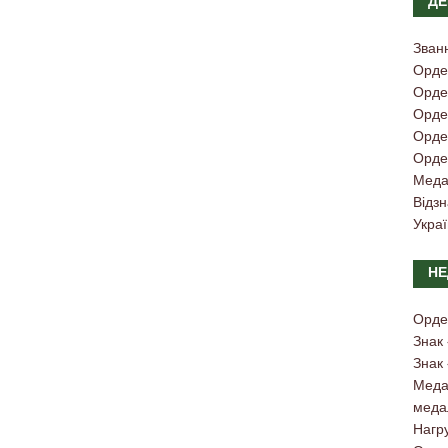
ДЕ
Зван
Орде
Орден
Орден
Орден
Орден
Меда
Відз
Украї
НЕ
Орде
Знак
Знак
Медал
меда
Нагру