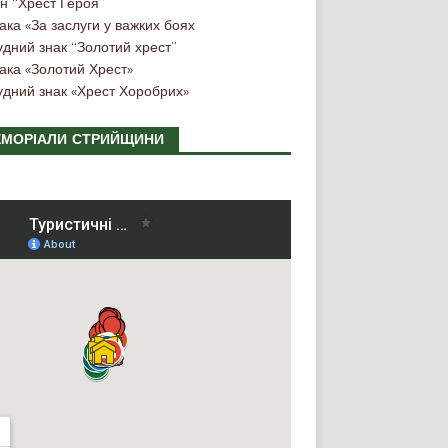
н “Хрест Героя”
ака «За заслуги у важких боях
удний знак “Золотий хрест”
ака «Золотий Хрест»
удний знак «Хрест Хоробрих»
МОРІАЛИ СТРИЙЩИНИ