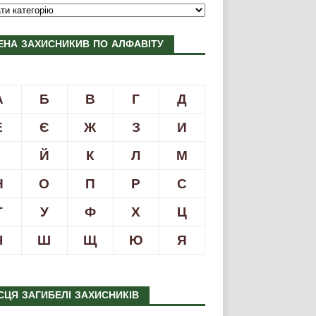
ЕНА ЗАХИСНИКИВ ПО АЛФАВІТУ
А
Б
В
Г
Д
Е
Є
Ж
З
И
І
Й
К
Л
М
Н
О
П
Р
С
Т
У
Ф
Х
Ц
Ч
Ш
Щ
Ю
Я
СЦЯ ЗАГИБЕЛІ ЗАХИСНИКІВ