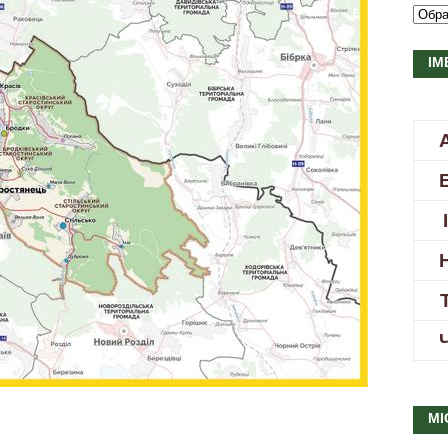
ІМ
МІ