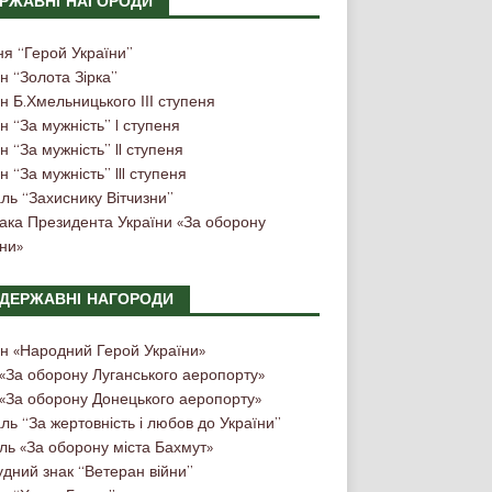
РЖАВНІ НАГОРОДИ
ня “Герой України”
н “Золота Зірка”
 Б.Хмельницького ІІІ ступеня
 “За мужність” I ступеня
 “За мужність” II ступеня
 “За мужність” III ступеня
ль “Захиснику Вітчизни”
нака Президента України «За оборону
ни»
ДЕРЖАВНІ НАГОРОДИ
н «Народний Герой України»
 «За оборону Луганського аеропорту»
 «За оборону Донецького аеропорту»
ь “За жертовність і любов до України”
ль «За оборону міста Бахмут»
дний знак “Ветеран війни”