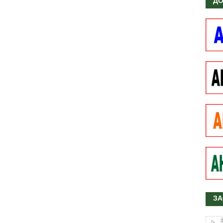
ДО
ЗА