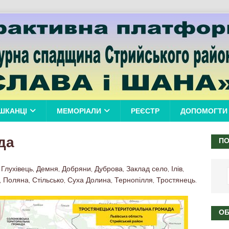
ШКАНЦІ
МЕМОРІАЛИ
РЕЄСТР
ДОПОМОГТИ
да
ПО
 Глухівець, Демня, Добряни, Дуброва, Заклад село, Ілів,
, Поляна, Стільсько, Суха Долина, Тернопілля, Тростянець.
ОБ