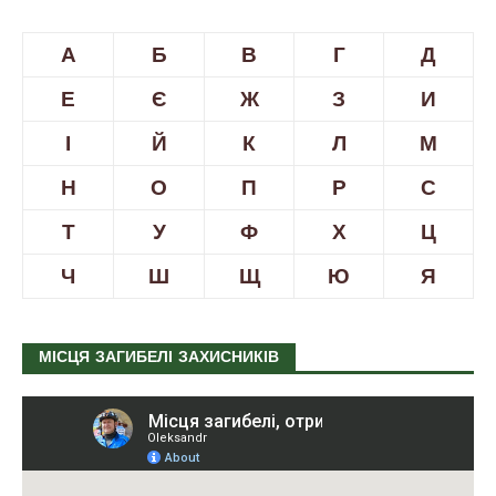
А
Б
В
Г
Д
Е
Є
Ж
З
И
І
Й
К
Л
М
Н
О
П
Р
С
Т
У
Ф
Х
Ц
Ч
Ш
Щ
Ю
Я
МІСЦЯ ЗАГИБЕЛІ ЗАХИСНИКІВ