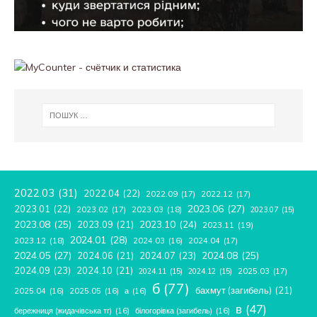
2022.03
(31)
2022.04
(22)
2022.09
(17)
2022.12
(17)
2023.06
(27)
2023.01
(22)
2023.02
(17)
2023.03
(18)
2023.07
(15)
2023.08
(25)
2023.09
(21)
2023.10
(24)
2023.11
(19)
2024.01
(28)
2023.12
(18)
2024.04
(17)
2024.03
(16)
2024.05
(27)
2024.08
(25)
2024.06
(21)
2024.07
(23)
2024.09
(23)
2024.10
(21)
2025.03
(17)
2024.11
(15)
2024.12
(15)
б
(77)
бахмут (загибель)
(21)
2025.04
(16)
2025.05
(16)
а
(16)
в
(47)
бережниця (жидачівська тг)
(16)
білогорівка (загибель)
(16)