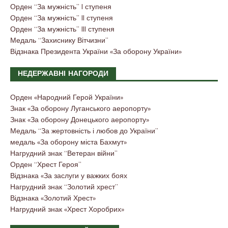
Орден “За мужність” I ступеня
Орден “За мужність” II ступеня
Орден “За мужність” III ступеня
Медаль “Захиснику Вітчизни”
Відзнака Президента України «За оборону України»
НЕДЕРЖАВНІ НАГОРОДИ
Орден «Народний Герой України»
Знак «За оборону Луганського аеропорту»
Знак «За оборону Донецького аеропорту»
Медаль “За жертовність і любов до України”
медаль «За оборону міста Бахмут»
Нагрудний знак “Ветеран війни”
Орден “Хрест Героя”
Відзнака «За заслуги у важких боях
Нагрудний знак “Золотий хрест”
Відзнака «Золотий Хрест»
Нагрудний знак «Хрест Хоробрих»