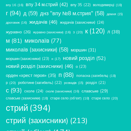
впу 34 м.стрий
(42)
впу 35
(22)
володимирці
(18)
впу 16
(16)
г
(94)
д
(59)
днз "впу №8 м.стрия"
(58)
демня
(15)
жидачів
(46)
жидачів (захисники)
(24)
дроговиж
(16)
к
(120)
л
(38)
журавно
(26)
з
(20)
журавно (захисники)
(16)
м
(81)
миколаїв
(77)
миколаїв (захисники)
(58)
моршин
(31)
новий розділ
(52)
моршин (захисники)
(23)
н
(17)
новий розділ (захисники)
(46)
о
(23)
п
(88)
орден «хрест героя»
(35)
попасна (загибель)
(18)
роботине (загибель)
(22)
розділ
(21)
р
(20)
розвадів
(15)
с
(93)
славське
(29)
сколе
(24)
сколе (захисники)
(16)
славське (захисники)
(18)
старе село (об'єкт)
(18)
старе село
(20)
стрий
(394)
стрий (захисники)
(213)