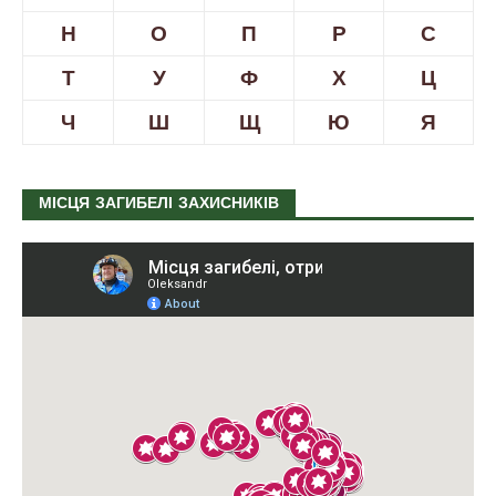
Н
О
П
Р
С
Т
У
Ф
Х
Ц
Ч
Ш
Щ
Ю
Я
МІСЦЯ ЗАГИБЕЛІ ЗАХИСНИКІВ