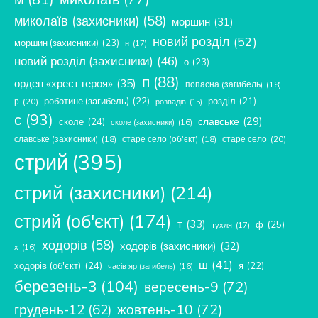
миколаїв (захисники)
(58)
моршин
(31)
новий розділ
(52)
моршин (захисники)
(23)
н
(17)
новий розділ (захисники)
(46)
о
(23)
п
(88)
орден «хрест героя»
(35)
попасна (загибель)
(18)
роботине (загибель)
(22)
розділ
(21)
р
(20)
розвадів
(15)
с
(93)
славське
(29)
сколе
(24)
сколе (захисники)
(16)
славське (захисники)
(18)
старе село (об'єкт)
(18)
старе село
(20)
стрий
(395)
стрий (захисники)
(214)
стрий (об'єкт)
(174)
т
(33)
ф
(25)
тухля
(17)
ходорів
(58)
ходорів (захисники)
(32)
х
(16)
ш
(41)
ходорів (об'єкт)
(24)
я
(22)
часів яр (загибель)
(16)
березень-3
(104)
вересень-9
(72)
жовтень-10
(72)
грудень-12
(62)