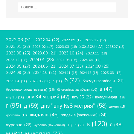
2022.03
(31)
2022.04
(22)
2022.09
(17)
2022.12
(17)
2023.06
(27)
2023.01
(22)
2023.02
(17)
2023.03
(18)
2023.07
(15)
2023.08
(25)
2023.09
(21)
2023.10
(24)
2023.11
(19)
2024.01
(28)
2023.12
(18)
2024.04
(17)
2024.03
(16)
2024.05
(27)
2024.08
(25)
2024.06
(21)
2024.07
(23)
2024.09
(23)
2024.10
(21)
2025.03
(17)
2024.11
(15)
2024.12
(15)
б
(77)
бахмут (загибель)
(21)
2025.04
(16)
2025.05
(16)
а
(16)
в
(47)
бережниця (жидачівська тг)
(16)
білогорівка (загибель)
(16)
впу 34 м.стрий
(42)
впу 35
(22)
володимирці
(18)
впу 16
(16)
г
(95)
д
(59)
днз "впу №8 м.стрия"
(58)
демня
(15)
жидачів
(46)
жидачів (захисники)
(24)
дроговиж
(16)
к
(120)
л
(38)
журавно
(26)
з
(20)
журавно (захисники)
(16)
м
(81)
миколаїв
(77)