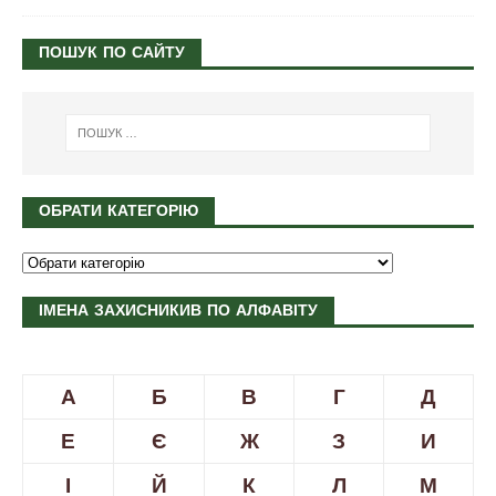
ПОШУК ПО САЙТУ
ОБРАТИ КАТЕГОРІЮ
ІМЕНА ЗАХИСНИКИВ ПО АЛФАВІТУ
А
Б
В
Г
Д
Е
Є
Ж
З
И
І
Й
К
Л
М