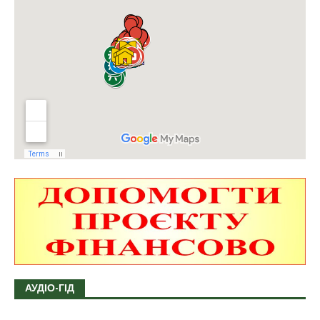
АУДІО-ГІД