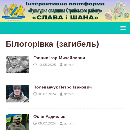
Білогорівка (загибель)
Грицик Ігор Михайлович
13.05.2025
admin
Полеванчук Петро Іванович
30.07.2024
admin
Філін Радислав
05.07.2024
admin