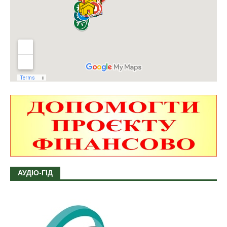
АУДІО-ГІД