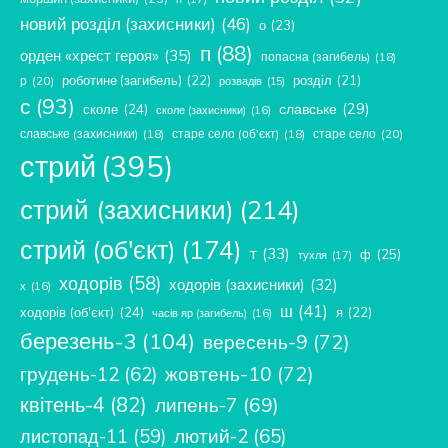
новий розділ (захисники)
(46)
о
(23)
п
(88)
орден «хрест героя»
(35)
попасна (загибель)
(18)
роботине (загибель)
(22)
розділ
(21)
р
(20)
розвадів
(15)
с
(93)
славське
(29)
сколе
(24)
сколе (захисники)
(16)
славське (захисники)
(18)
старе село (об'єкт)
(18)
старе село
(20)
стрий
(395)
стрий (захисники)
(214)
стрий (об'єкт)
(174)
т
(33)
ф
(25)
тухля
(17)
ходорів
(58)
ходорів (захисники)
(32)
х
(16)
ш
(41)
ходорів (об'єкт)
(24)
я
(22)
часів яр (загибель)
(16)
березень-3
(104)
вересень-9
(72)
жовтень-10
(72)
грудень-12
(62)
квітень-4
(82)
липень-7
(69)
лютий-2
(65)
листопад-11
(59)