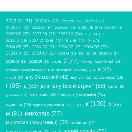
2022.03
(31)
2022.04
(22)
2022.09
(17)
2022.12
(17)
2023.06
(27)
2023.01
(22)
2023.02
(17)
2023.03
(18)
2023.07
(15)
2023.08
(25)
2023.09
(21)
2023.10
(24)
2023.11
(19)
2024.01
(28)
2023.12
(18)
2024.04
(17)
2024.03
(16)
2024.05
(27)
2024.08
(25)
2024.06
(21)
2024.07
(23)
2024.09
(23)
2024.10
(21)
2025.03
(17)
2024.11
(15)
2024.12
(15)
б
(77)
бахмут (загибель)
(21)
2025.04
(16)
2025.05
(16)
а
(16)
в
(47)
бережниця (жидачівська тг)
(16)
білогорівка (загибель)
(16)
впу 34 м.стрий
(42)
впу 35
(22)
володимирці
(18)
впу 16
(16)
г
(95)
д
(59)
днз "впу №8 м.стрия"
(58)
демня
(15)
жидачів
(46)
жидачів (захисники)
(24)
дроговиж
(16)
к
(120)
л
(38)
журавно
(26)
з
(20)
журавно (захисники)
(16)
м
(81)
миколаїв
(77)
миколаїв (захисники)
(58)
моршин
(31)
новий розділ
(52)
моршин (захисники)
(23)
н
(17)