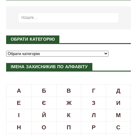
ОБРАТИ КАТЕГОРІЮ
ІМЕНА ЗАХИСНИКИВ ПО АЛФАВІТУ
А
Б
В
Г
Д
Е
Є
Ж
З
И
І
Й
К
Л
М
Н
О
П
Р
С