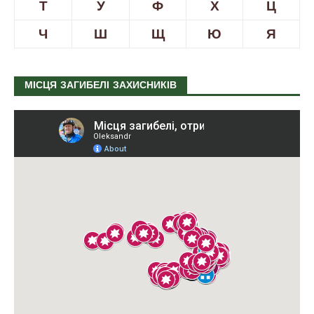
Т
У
Ф
Х
Ц
Ч
Ш
Щ
Ю
Я
МІСЦЯ ЗАГИБЕЛІ ЗАХИСНИКІВ