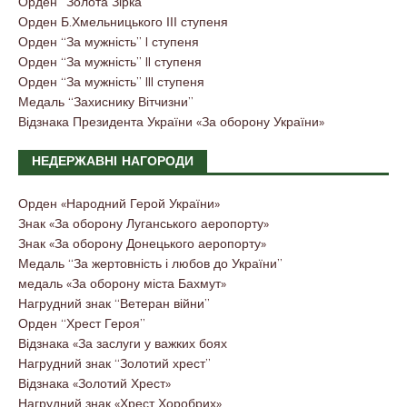
Орден “Золота Зірка”
Орден Б.Хмельницького ІІІ ступеня
Орден “За мужність” I ступеня
Орден “За мужність” II ступеня
Орден “За мужність” III ступеня
Медаль “Захиснику Вітчизни”
Відзнака Президента України «За оборону України»
НЕДЕРЖАВНІ НАГОРОДИ
Орден «Народний Герой України»
Знак «За оборону Луганського аеропорту»
Знак «За оборону Донецького аеропорту»
Медаль “За жертовність і любов до України”
медаль «За оборону міста Бахмут»
Нагрудний знак “Ветеран війни”
Орден “Хрест Героя”
Відзнака «За заслуги у важких боях
Нагрудний знак “Золотий хрест”
Відзнака «Золотий Хрест»
Нагрудний знак «Хрест Хоробрих»