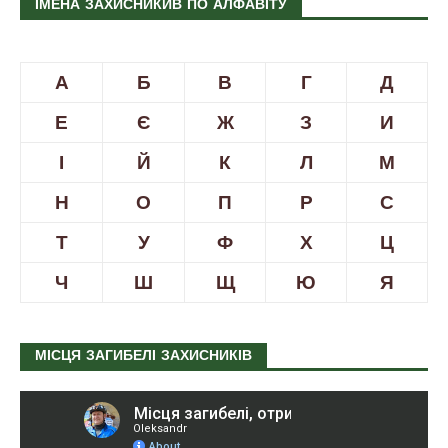
ІМЕНА ЗАХИСНИКИВ ПО АЛФАВІТУ
А
Б
В
Г
Д
Е
Є
Ж
З
И
І
Й
К
Л
М
Н
О
П
Р
С
Т
У
Ф
Х
Ц
Ч
Ш
Щ
Ю
Я
МІСЦЯ ЗАГИБЕЛІ ЗАХИСНИКІВ