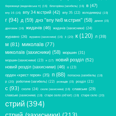
в
(47)
бережниця (жидачівська тг)
(16)
білогорівка (загибель)
(16)
впу 34 м.стрий
(42)
впу 35
(22)
володимирці
(18)
впу 16
(16)
г
(94)
д
(59)
днз "впу №8 м.стрия"
(58)
демня
(15)
жидачів
(46)
жидачів (захисники)
(24)
дроговиж
(16)
к
(120)
л
(38)
журавно
(26)
з
(20)
журавно (захисники)
(16)
м
(81)
миколаїв
(77)
миколаїв (захисники)
(58)
моршин
(31)
новий розділ
(52)
моршин (захисники)
(23)
н
(17)
новий розділ (захисники)
(46)
о
(23)
п
(88)
орден «хрест героя»
(35)
попасна (загибель)
(18)
роботине (загибель)
(22)
розділ
(21)
р
(20)
розвадів
(15)
с
(93)
славське
(29)
сколе
(24)
сколе (захисники)
(16)
славське (захисники)
(18)
старе село (об'єкт)
(18)
старе село
(20)
стрий
(394)
стрий (захисники)
(213)