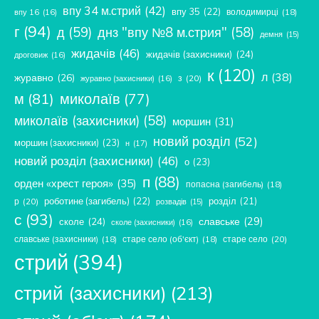
впу 34 м.стрий
(42)
впу 35
(22)
володимирці
(18)
впу 16
(16)
г
(94)
д
(59)
днз "впу №8 м.стрия"
(58)
демня
(15)
жидачів
(46)
жидачів (захисники)
(24)
дроговиж
(16)
к
(120)
л
(38)
журавно
(26)
з
(20)
журавно (захисники)
(16)
м
(81)
миколаїв
(77)
миколаїв (захисники)
(58)
моршин
(31)
новий розділ
(52)
моршин (захисники)
(23)
н
(17)
новий розділ (захисники)
(46)
о
(23)
п
(88)
орден «хрест героя»
(35)
попасна (загибель)
(18)
роботине (загибель)
(22)
розділ
(21)
р
(20)
розвадів
(15)
с
(93)
славське
(29)
сколе
(24)
сколе (захисники)
(16)
славське (захисники)
(18)
старе село (об'єкт)
(18)
старе село
(20)
стрий
(394)
стрий (захисники)
(213)