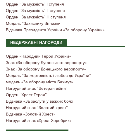
Орден “За мужність” I ступеня
Орден “За мужність” II ступеня
Орден “За мужність” III ступеня
Медаль “Захиснику Вітчизни”
Відзнака Президента України «За оборону України»
НЕДЕРЖАВНІ НАГОРОДИ
Орден «Народний Герой України»
Знак «За оборону Луганського аеропорту»
Знак «За оборону Донецького аеропорту»
Медаль “За жертовність і любов до України”
медаль «За оборону міста Бахмут»
Нагрудний знак “Ветеран війни”
Орден “Хрест Героя”
Відзнака «За заслуги у важких боях
Нагрудний знак “Золотий хрест”
Відзнака «Золотий Хрест»
Нагрудний знак «Хрест Хоробрих»