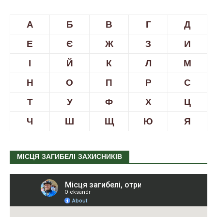
А
Б
В
Г
Д
Е
Є
Ж
З
И
І
Й
К
Л
М
Н
О
П
Р
С
Т
У
Ф
Х
Ц
Ч
Ш
Щ
Ю
Я
МІСЦЯ ЗАГИБЕЛІ ЗАХИСНИКІВ