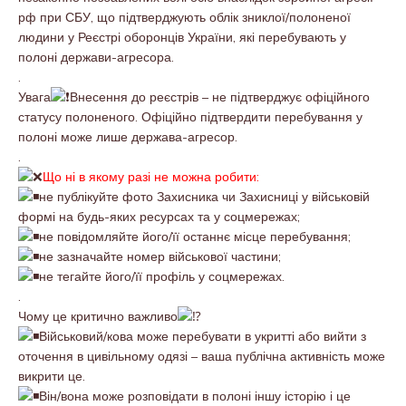
рф при СБУ, що підтверджують облік зниклої/полоненої
людини у Реєстрі оборонців України, які перебувають у
полоні держави-агресора.
.
Увага
Внесення до реєстрів – не підтверджує офіційного
статусу полоненого. Офіційно підтвердити перебування у
полоні може лише держава-агресор.
.
Що ні в якому разі не можна робити:
не публікуйте фото Захисника чи Захисниці у військовій
формі на будь-яких ресурсах та у соцмережах;
не повідомляйте його/її останнє місце перебування;
не зазначайте номер військової частини;
не тегайте його/її профіль у соцмережах.
.
Чому це критично важливо
Військовий/кова може перебувати в укритті або вийти з
оточення в цивільному одязі – ваша публічна активність може
викрити це.
Він/вона може розповідати в полоні іншу історію і це