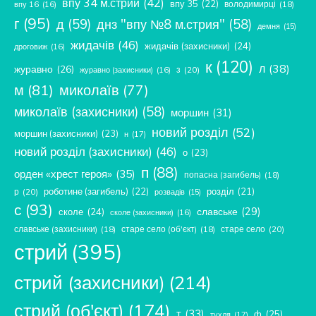
впу 34 м.стрий
(42)
впу 35
(22)
володимирці
(18)
впу 16
(16)
г
(95)
д
(59)
днз "впу №8 м.стрия"
(58)
демня
(15)
жидачів
(46)
жидачів (захисники)
(24)
дроговиж
(16)
к
(120)
л
(38)
журавно
(26)
з
(20)
журавно (захисники)
(16)
м
(81)
миколаїв
(77)
миколаїв (захисники)
(58)
моршин
(31)
новий розділ
(52)
моршин (захисники)
(23)
н
(17)
новий розділ (захисники)
(46)
о
(23)
п
(88)
орден «хрест героя»
(35)
попасна (загибель)
(18)
роботине (загибель)
(22)
розділ
(21)
р
(20)
розвадів
(15)
с
(93)
славське
(29)
сколе
(24)
сколе (захисники)
(16)
славське (захисники)
(18)
старе село (об'єкт)
(18)
старе село
(20)
стрий
(395)
стрий (захисники)
(214)
стрий (об'єкт)
(174)
т
(33)
ф
(25)
тухля
(17)