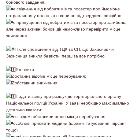
бойового завдання;
є свідчення від побратимів та посестер про ймовірне
потрапляння у полон, але вони не підтверджені офіційно;
є припущення від побратимів та посестер про загибель,
але через активні бойові дії неможливо перевірити місце
зникнення.
.
Після сповіщення від ТЦК та СП, що Захисник чи
Захисниця зникли безвісти, перш за все потрібно:
.
Уточнити:
останнє відоме місце перебування;
обставини зникнення.
.
Подати заяву про розшук до територіального органу
Національної поліції України. У заяві необхідно максимально
детально вказати:
всі відомі обставини щодо місця перебування;
особливі прикмети людини (шрами, татуювання, пірсинг
тощо);
речі, які могли бути при ній (телефон, документи,