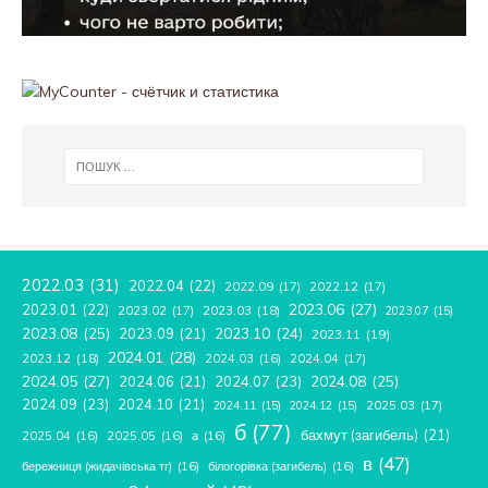
2022.03
(31)
2022.04
(22)
2022.09
(17)
2022.12
(17)
2023.06
(27)
2023.01
(22)
2023.02
(17)
2023.03
(18)
2023.07
(15)
2023.08
(25)
2023.09
(21)
2023.10
(24)
2023.11
(19)
2024.01
(28)
2023.12
(18)
2024.04
(17)
2024.03
(16)
2024.05
(27)
2024.08
(25)
2024.06
(21)
2024.07
(23)
2024.09
(23)
2024.10
(21)
2025.03
(17)
2024.11
(15)
2024.12
(15)
б
(77)
бахмут (загибель)
(21)
2025.04
(16)
2025.05
(16)
а
(16)
в
(47)
бережниця (жидачівська тг)
(16)
білогорівка (загибель)
(16)