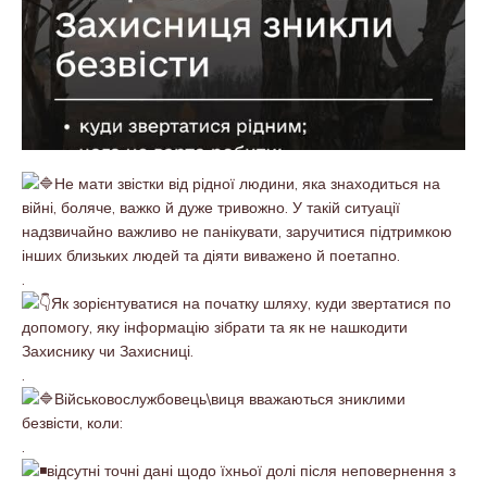
Не мати звістки від рідної людини, яка знаходиться на
війні, боляче, важко й дуже тривожно. У такій ситуації
надзвичайно важливо не панікувати, заручитися підтримкою
інших близьких людей та діяти виважено й поетапно.
.
Як зорієнтуватися на початку шляху, куди звертатися по
допомогу, яку інформацію зібрати та як не нашкодити
Захиснику чи Захисниці.
.
Військовослужбовець\виця вважаються зниклими
безвісти, коли:
.
відсутні точні дані щодо їхньої долі після неповернення з