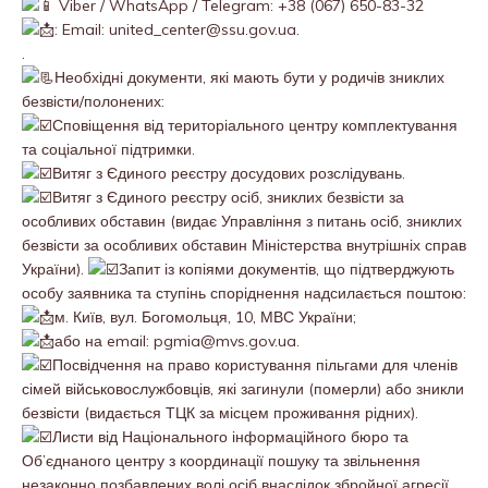
Viber / WhatsApp / Telegram: +38 (067) 650-83-32
: Email: united_center@ssu.gov.ua.
.
Необхідні документи, які мають бути у родичів зниклих
безвісти/полонених:
Сповіщення від територіального центру комплектування
та соціальної підтримки.
Витяг з Єдиного реєстру досудових розслідувань.
Витяг з Єдиного реєстру осіб, зниклих безвісти за
особливих обставин (видає Управління з питань осіб, зниклих
безвісти за особливих обставин Міністерства внутрішніх справ
України).
Запит із копіями документів, що підтверджують
особу заявника та ступінь споріднення надсилається поштою:
м. Київ, вул. Богомольця, 10, МВС України;
або на email: pgmia@mvs.gov.ua.
Посвідчення на право користування пільгами для членів
сімей військовослужбовців, які загинули (померли) або зникли
безвісти (видається ТЦК за місцем проживання рідних).
Листи від Національного інформаційного бюро та
Об’єднаного центру з координації пошуку та звільнення
незаконно позбавлених волі осіб внаслідок збройної агресії