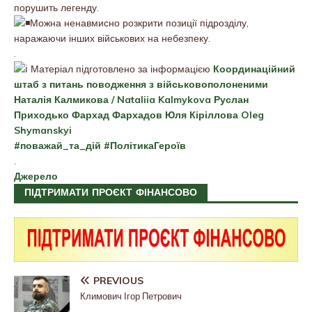
порушить легенду.
Можна ненавмисно розкрити позиції підрозділу,
наражаючи інших військових на небезпеку.
.
Матеріал підготовлено за інформацією
Координаційний
штаб з питань поводження з військовополоненими
Наталія Калмикова / Nataliia Kalmykova
Руслан
Приходько
Фархад Фархадов
Юля Кіріллова
Oleg
Shymanskyi
#поважай_та_дій
#ПолітикаГероїв
.
Джерело
ПІДТРИМАТИ ПРОЄКТ ФІНАНСОВО
PREVIOUS
Климович Ігор Петрович