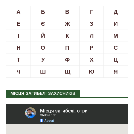
А
Б
В
Г
Д
Е
Є
Ж
З
И
І
Й
К
Л
М
Н
О
П
Р
С
Т
У
Ф
Х
Ц
Ч
Ш
Щ
Ю
Я
МІСЦЯ ЗАГИБЕЛІ ЗАХИСНИКІВ