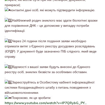
прикраси);
контактні дані осіб, які можуть підтвердити інформацію.
.
Найближчий родич зниклого має здати біологічні зразки
для порівняння ДНК – це допоможе у випадку потреби
ідентифікації.
.
Через 24 години після подання заяви необхідно
отримати витяг з Єдиного реєстру досудових розслідувань
(ЄРДР). У документі буде зазначено ПІБ слідчого, який веде
справу.
.
Відомості з вашої заяви будуть внесені до Єдиного
реєстру осіб, зниклих безвісти за особливих обставин.
.
Зареєструйтесь в Особистому кабінеті інформаційної
системи Координаційного штабу з питань поводження з
військовополоненими.
Покроково, як це зробити:
https://www.youtube.com/watch?v=lP7QRybG_PY…