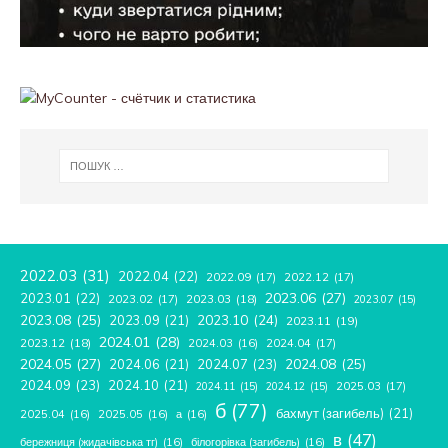
2022.03
(31)
2022.04
(22)
2022.09
(17)
2022.12
(17)
2023.06
(27)
2023.01
(22)
2023.02
(17)
2023.03
(18)
2023.07
(15)
2023.08
(25)
2023.09
(21)
2023.10
(24)
2023.11
(19)
2024.01
(28)
2023.12
(18)
2024.04
(17)
2024.03
(16)
2024.05
(27)
2024.08
(25)
2024.06
(21)
2024.07
(23)
2024.09
(23)
2024.10
(21)
2025.03
(17)
2024.11
(15)
2024.12
(15)
б
(77)
бахмут (загибель)
(21)
2025.04
(16)
2025.05
(16)
а
(16)
в
(47)
бережниця (жидачівська тг)
(16)
білогорівка (загибель)
(16)