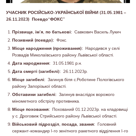
УЧАСНИК РОСІЙСЬКО-УКРАЇНСЬКОЇ ВІЙНИ
(31.05.1981 –
26.11.2023) Псевдо“ФОКС”
Прізвище, ім’я, по батькові:
Савкович Василь Лукич
Позивний (псевдо):
Фокс.
Місце народження (проживання):
Народився у селі
Розвадів Миколаївського району Львівської області.
Дата народження:
31.05.1981 р.н.
Дата смерті (загибелі):
26.11.2023р.
Місце загибелі:
Загинув біля с.Роботине Пологівського
району Запорізької області.
Обставини загибелі:
Загинув внаслідок ворожого
мінометного обстрілу противника.
Місце поховання:
Похований 01.12.2023р. на кладовищі
у с. Дроговиж Стрийського району Львівської області.
Військовий підрозділ, посада, звання:
Головний
сержант-командир I-го зенітного ракетного відділення I-го