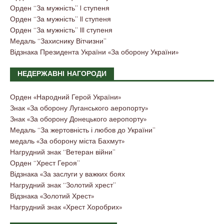
Орден “За мужність” I ступеня
Орден “За мужність” II ступеня
Орден “За мужність” III ступеня
Медаль “Захиснику Вітчизни”
Відзнака Президента України «За оборону України»
НЕДЕРЖАВНІ НАГОРОДИ
Орден «Народний Герой України»
Знак «За оборону Луганського аеропорту»
Знак «За оборону Донецького аеропорту»
Медаль “За жертовність і любов до України”
медаль «За оборону міста Бахмут»
Нагрудний знак “Ветеран війни”
Орден “Хрест Героя”
Відзнака «За заслуги у важких боях
Нагрудний знак “Золотий хрест”
Відзнака «Золотий Хрест»
Нагрудний знак «Хрест Хоробрих»