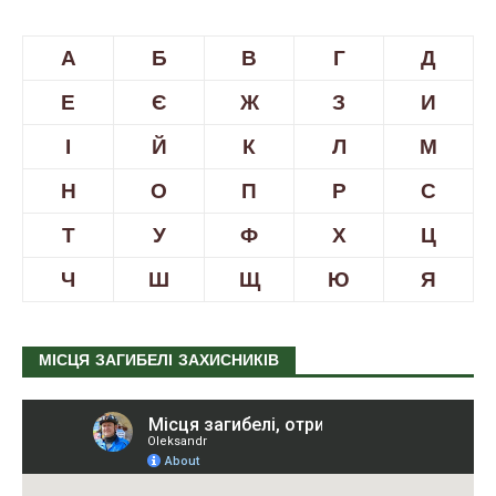
А
Б
В
Г
Д
Е
Є
Ж
З
И
І
Й
К
Л
М
Н
О
П
Р
С
Т
У
Ф
Х
Ц
Ч
Ш
Щ
Ю
Я
МІСЦЯ ЗАГИБЕЛІ ЗАХИСНИКІВ