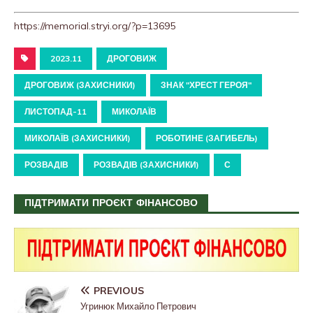
https://memorial.stryi.org/?p=13695
2023.11
ДРОГОВИЖ
ДРОГОВИЖ (ЗАХИСНИКИ)
ЗНАК "ХРЕСТ ГЕРОЯ"
ЛИСТОПАД-11
МИКОЛАЇВ
МИКОЛАЇВ (ЗАХИСНИКИ)
РОБОТИНЕ (ЗАГИБЕЛЬ)
РОЗВАДІВ
РОЗВАДІВ (ЗАХИСНИКИ)
С
ПІДТРИМАТИ ПРОЄКТ ФІНАНСОВО
PREVIOUS
Угринюк Михайло Петрович