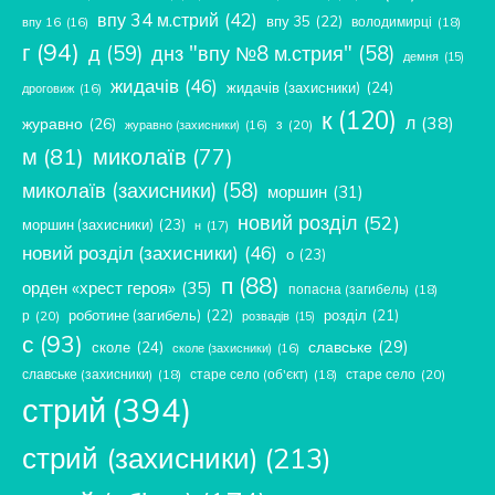
впу 34 м.стрий
(42)
впу 35
(22)
володимирці
(18)
впу 16
(16)
г
(94)
д
(59)
днз "впу №8 м.стрия"
(58)
демня
(15)
жидачів
(46)
жидачів (захисники)
(24)
дроговиж
(16)
к
(120)
л
(38)
журавно
(26)
з
(20)
журавно (захисники)
(16)
м
(81)
миколаїв
(77)
миколаїв (захисники)
(58)
моршин
(31)
новий розділ
(52)
моршин (захисники)
(23)
н
(17)
новий розділ (захисники)
(46)
о
(23)
п
(88)
орден «хрест героя»
(35)
попасна (загибель)
(18)
роботине (загибель)
(22)
розділ
(21)
р
(20)
розвадів
(15)
с
(93)
славське
(29)
сколе
(24)
сколе (захисники)
(16)
славське (захисники)
(18)
старе село (об'єкт)
(18)
старе село
(20)
стрий
(394)
стрий (захисники)
(213)