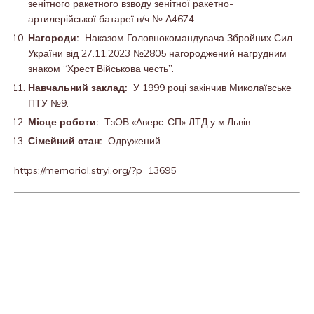
зенітного ракетного взводу зенітної ракетно-
артилерійської батареї в/ч № А4674.
Нагороди:
Наказом Головнокомандувача Збройних Сил
України від 27.11.2023 №2805 нагороджений нагрудним
знаком “Хрест Військова честь”.
Навчальний заклад:
У 1999 році закінчив Миколаївське
ПТУ №9.
Місце роботи:
ТзОВ «Аверс-СП» ЛТД у м.Львів.
Сімейний стан:
Одружений
https://memorial.stryi.org/?p=13695