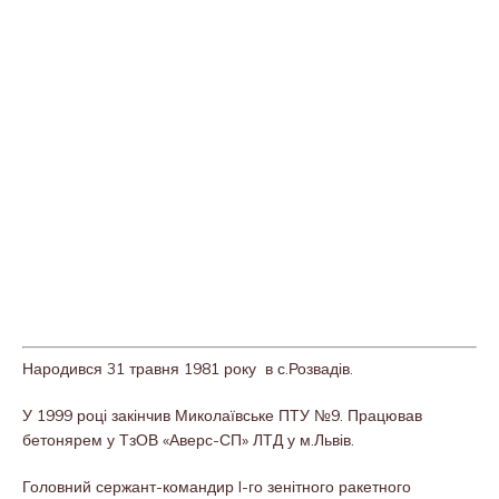
Народився 31 травня 1981 року в с.Розвадів.
У 1999 році закінчив Миколаївське ПТУ №9. Працював
бетонярем у ТзОВ «Аверс-СП» ЛТД у м.Львів.
Головний сержант-командир I-го зенітного ракетного