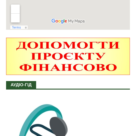
АУДІО-ГІД