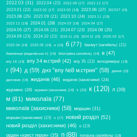
2022.03
(31)
2022.04
(22)
2022.09
(17)
2022.12
(17)
2023.06
(27)
2023.01
(22)
2023.02
(17)
2023.03
(18)
2023.07
(15)
2023.08
(25)
2023.09
(21)
2023.10
(24)
2023.11
(19)
2024.01
(28)
2023.12
(18)
2024.04
(17)
2024.03
(16)
2024.05
(27)
2024.08
(25)
2024.06
(21)
2024.07
(23)
2024.09
(23)
2024.10
(21)
2025.03
(17)
2024.11
(15)
2024.12
(15)
б
(77)
бахмут (загибель)
(21)
2025.04
(16)
2025.05
(16)
а
(16)
в
(47)
бережниця (жидачівська тг)
(16)
білогорівка (загибель)
(16)
впу 34 м.стрий
(42)
впу 35
(22)
володимирці
(18)
впу 16
(16)
г
(94)
д
(59)
днз "впу №8 м.стрия"
(58)
демня
(15)
жидачів
(46)
жидачів (захисники)
(24)
дроговиж
(16)
к
(120)
л
(38)
журавно
(26)
з
(20)
журавно (захисники)
(16)
м
(81)
миколаїв
(77)
миколаїв (захисники)
(58)
моршин
(31)
новий розділ
(52)
моршин (захисники)
(23)
н
(17)
новий розділ (захисники)
(46)
о
(23)
п
(88)
орден «хрест героя»
(35)
попасна (загибель)
(18)