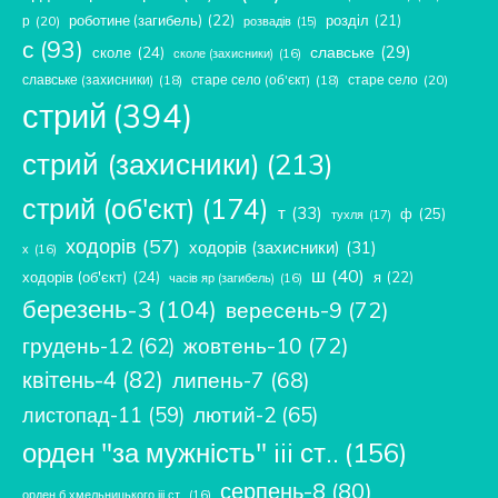
роботине (загибель)
(22)
розділ
(21)
р
(20)
розвадів
(15)
с
(93)
славське
(29)
сколе
(24)
сколе (захисники)
(16)
славське (захисники)
(18)
старе село (об'єкт)
(18)
старе село
(20)
стрий
(394)
стрий (захисники)
(213)
стрий (об'єкт)
(174)
т
(33)
ф
(25)
тухля
(17)
ходорів
(57)
ходорів (захисники)
(31)
х
(16)
ш
(40)
ходорів (об'єкт)
(24)
я
(22)
часів яр (загибель)
(16)
березень-3
(104)
вересень-9
(72)
жовтень-10
(72)
грудень-12
(62)
квітень-4
(82)
липень-7
(68)
лютий-2
(65)
листопад-11
(59)
орден "за мужність" iii ст..
(156)
серпень-8
(80)
орден б.хмельницького ііі ст.
(16)