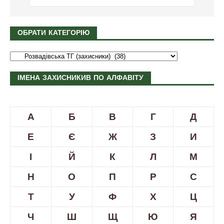
ОБРАТИ КАТЕГОРІЮ
ІМЕНА ЗАХИСНИКИВ ПО АЛФАВІТУ
А
Б
В
Г
Д
Е
Є
Ж
З
И
І
Й
К
Л
М
Н
О
П
Р
С
Т
У
Ф
Х
Ц
Ч
Ш
Щ
Ю
Я