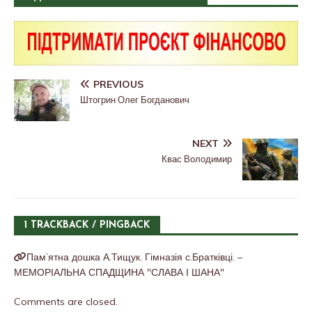
PREVIOUS
Штогрин Олег Богданович
NEXT
Квас Володимир
1 TRACKBACK / PINGBACK
Пам’ятна дошка А.Тищук. Гімназія с.Братківці. –
МЕМОРІАЛЬНА СПАДЩИНА "СЛАВА І ШАНА"
Comments are closed.