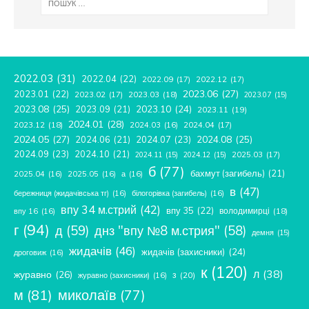
2022.03
(31)
2022.04
(22)
2022.09
(17)
2022.12
(17)
2023.06
(27)
2023.01
(22)
2023.02
(17)
2023.03
(18)
2023.07
(15)
2023.08
(25)
2023.09
(21)
2023.10
(24)
2023.11
(19)
2024.01
(28)
2023.12
(18)
2024.04
(17)
2024.03
(16)
2024.05
(27)
2024.08
(25)
2024.06
(21)
2024.07
(23)
2024.09
(23)
2024.10
(21)
2025.03
(17)
2024.11
(15)
2024.12
(15)
б
(77)
бахмут (загибель)
(21)
2025.04
(16)
2025.05
(16)
а
(16)
в
(47)
бережниця (жидачівська тг)
(16)
білогорівка (загибель)
(16)
впу 34 м.стрий
(42)
впу 35
(22)
володимирці
(18)
впу 16
(16)
г
(94)
д
(59)
днз "впу №8 м.стрия"
(58)
демня
(15)
жидачів
(46)
жидачів (захисники)
(24)
дроговиж
(16)
к
(120)
л
(38)
журавно
(26)
з
(20)
журавно (захисники)
(16)
м
(81)
миколаїв
(77)