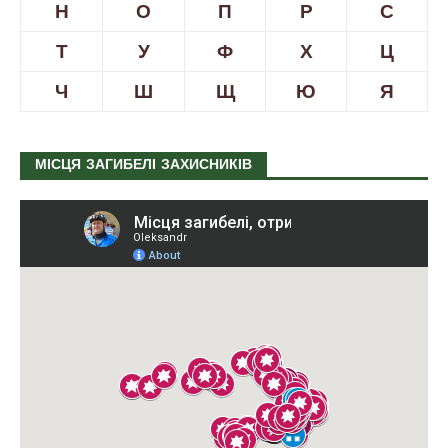
Н
О
П
Р
С
Т
У
Ф
Х
Ц
Ч
Ш
Щ
Ю
Я
МІСЦЯ ЗАГИБЕЛІ ЗАХИСНИКІВ