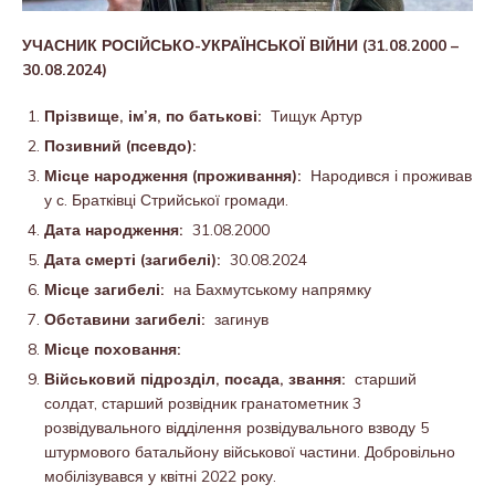
УЧАСНИК РОСІЙСЬКО-УКРАЇНСЬКОЇ ВІЙНИ (31.08.2000 –
30.08.2024)
Прізвище, ім’я, по батькові:
Тищук Артур
Позивний (псевдо):
Місце народження (проживання):
Народився і проживав
у с. Братківці Стрийської громади.
Дата народження:
31.08.2000
Дата смерті (загибелі):
30.08.2024
Місце загибелі:
на Бахмутському напрямку
Обставини загибелі:
загинув
Місце поховання:
Військовий підрозділ, посада, звання:
старший
солдат, старший розвідник гранатометник 3
розвідувального відділення розвідувального взводу 5
штурмового батальйону військової частини. Добровільно
мобілізувався у квітні 2022 року.