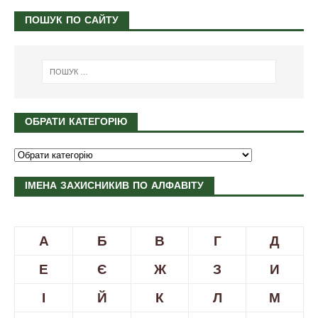
ПОШУК ПО САЙТУ
ОБРАТИ КАТЕГОРІЮ
ІМЕНА ЗАХИСНИКИВ ПО АЛФАВІТУ
А
Б
В
Г
Д
Е
Є
Ж
З
И
І
Й
К
Л
М