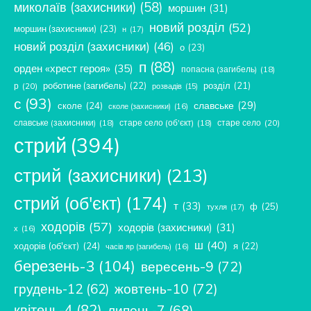
миколаїв (захисники)
(58)
моршин
(31)
новий розділ
(52)
моршин (захисники)
(23)
н
(17)
новий розділ (захисники)
(46)
о
(23)
п
(88)
орден «хрест героя»
(35)
попасна (загибель)
(18)
роботине (загибель)
(22)
розділ
(21)
р
(20)
розвадів
(15)
с
(93)
славське
(29)
сколе
(24)
сколе (захисники)
(16)
славське (захисники)
(18)
старе село (об'єкт)
(18)
старе село
(20)
стрий
(394)
стрий (захисники)
(213)
стрий (об'єкт)
(174)
т
(33)
ф
(25)
тухля
(17)
ходорів
(57)
ходорів (захисники)
(31)
х
(16)
ш
(40)
ходорів (об'єкт)
(24)
я
(22)
часів яр (загибель)
(16)
березень-3
(104)
вересень-9
(72)
жовтень-10
(72)
грудень-12
(62)
квітень-4
(82)
липень-7
(68)