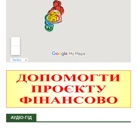
АУДІО-ГІД