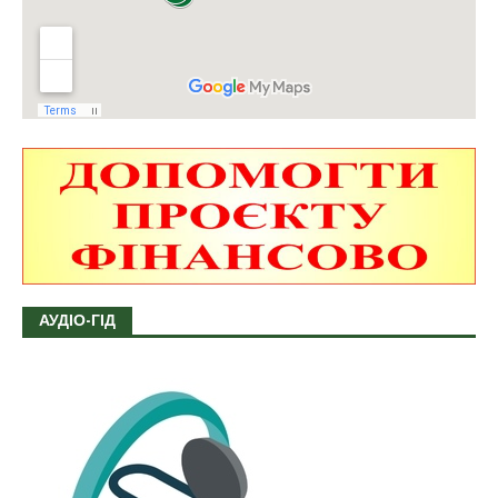
АУДІО-ГІД