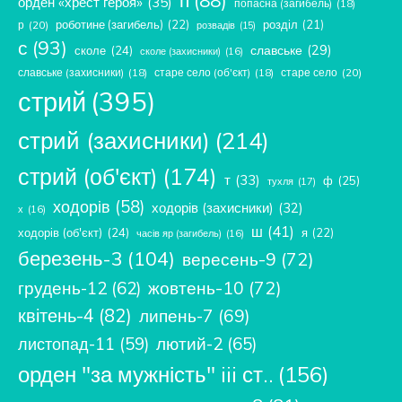
орден «хрест героя»
(35)
попасна (загибель)
(18)
роботине (загибель)
(22)
розділ
(21)
р
(20)
розвадів
(15)
с
(93)
славське
(29)
сколе
(24)
сколе (захисники)
(16)
славське (захисники)
(18)
старе село (об'єкт)
(18)
старе село
(20)
стрий
(395)
стрий (захисники)
(214)
стрий (об'єкт)
(174)
т
(33)
ф
(25)
тухля
(17)
ходорів
(58)
ходорів (захисники)
(32)
х
(16)
ш
(41)
ходорів (об'єкт)
(24)
я
(22)
часів яр (загибель)
(16)
березень-3
(104)
вересень-9
(72)
жовтень-10
(72)
грудень-12
(62)
квітень-4
(82)
липень-7
(69)
лютий-2
(65)
листопад-11
(59)
орден "за мужність" iii ст..
(156)