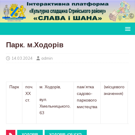
Парк. м.Ходорів
14.03.2024
admin
Парк
поч.
м. Ходорів,
пам’ятка
(місцевого
Р
ХХ
садово-
значення)
Ль
вул.
ст.
паркового
на
Хмельницького,
мистецтва
17
63
№
ХОДОРІВ
ХОДОРІВ (ОБ'ЄКТ)