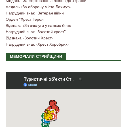
Медаль “За жертовність і любов до України”
медаль «За оборону міста Бахмут»
Нагрудний знак “Ветеран війни”
Орден “Хрест Героя”
Відзнака «За заслуги у важких боях
Нагрудний знак “Золотий хрест”
Відзнака «Золотий Хрест»
Нагрудний знак «Хрест Хоробрих»
МЕМОРІАЛИ СТРИЙЩИНИ