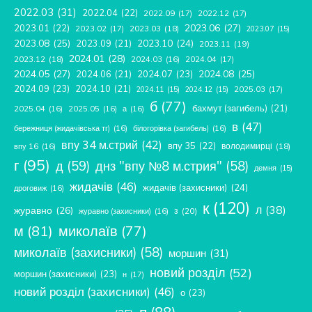
2022.03
(31)
2022.04
(22)
2022.09
(17)
2022.12
(17)
2023.06
(27)
2023.01
(22)
2023.02
(17)
2023.03
(18)
2023.07
(15)
2023.08
(25)
2023.09
(21)
2023.10
(24)
2023.11
(19)
2024.01
(28)
2023.12
(18)
2024.04
(17)
2024.03
(16)
2024.05
(27)
2024.08
(25)
2024.06
(21)
2024.07
(23)
2024.09
(23)
2024.10
(21)
2025.03
(17)
2024.11
(15)
2024.12
(15)
б
(77)
бахмут (загибель)
(21)
2025.04
(16)
2025.05
(16)
а
(16)
в
(47)
бережниця (жидачівська тг)
(16)
білогорівка (загибель)
(16)
впу 34 м.стрий
(42)
впу 35
(22)
володимирці
(18)
впу 16
(16)
г
(95)
д
(59)
днз "впу №8 м.стрия"
(58)
демня
(15)
жидачів
(46)
жидачів (захисники)
(24)
дроговиж
(16)
к
(120)
л
(38)
журавно
(26)
з
(20)
журавно (захисники)
(16)
м
(81)
миколаїв
(77)
миколаїв (захисники)
(58)
моршин
(31)
новий розділ
(52)
моршин (захисники)
(23)
н
(17)
новий розділ (захисники)
(46)
о
(23)
п
(88)