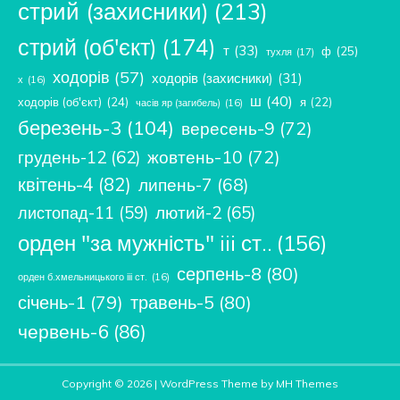
стрий (захисники)
(213)
стрий (об'єкт)
(174)
т
(33)
ф
(25)
тухля
(17)
ходорів
(57)
ходорів (захисники)
(31)
х
(16)
ш
(40)
ходорів (об'єкт)
(24)
я
(22)
часів яр (загибель)
(16)
березень-3
(104)
вересень-9
(72)
жовтень-10
(72)
грудень-12
(62)
квітень-4
(82)
липень-7
(68)
лютий-2
(65)
листопад-11
(59)
орден "за мужність" iii ст..
(156)
серпень-8
(80)
орден б.хмельницького ііі ст.
(16)
січень-1
(79)
травень-5
(80)
червень-6
(86)
Copyright © 2026 | WordPress Theme by
MH Themes