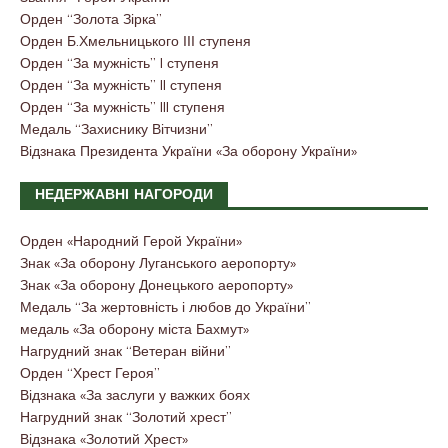
Орден “Золота Зірка”
Орден Б.Хмельницького ІІІ ступеня
Орден “За мужність” I ступеня
Орден “За мужність” II ступеня
Орден “За мужність” III ступеня
Медаль “Захиснику Вітчизни”
Відзнака Президента України «За оборону України»
НЕДЕРЖАВНІ НАГОРОДИ
Орден «Народний Герой України»
Знак «За оборону Луганського аеропорту»
Знак «За оборону Донецького аеропорту»
Медаль “За жертовність і любов до України”
медаль «За оборону міста Бахмут»
Нагрудний знак “Ветеран війни”
Орден “Хрест Героя”
Відзнака «За заслуги у важких боях
Нагрудний знак “Золотий хрест”
Відзнака «Золотий Хрест»