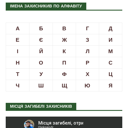
ІМЕНА ЗАХИСНИКИВ ПО АЛФАВІТУ
А
Б
В
Г
Д
Е
Є
Ж
З
И
І
Й
К
Л
М
Н
О
П
Р
С
Т
У
Ф
Х
Ц
Ч
Ш
Щ
Ю
Я
МІСЦЯ ЗАГИБЕЛІ ЗАХИСНИКІВ