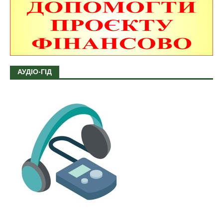
АУДІО-ГІД