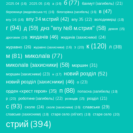
б
(77)
бахмут (загибель)
(21)
2025.04
(16)
2025.05
(16)
а
(16)
в
(47)
бережниця (жидачівська тг)
(16)
білогорівка (загибель)
(16)
впу 34 м.стрий
(42)
впу 35
(22)
володимирці
(18)
впу 16
(16)
г
(94)
д
(59)
днз "впу №8 м.стрия"
(58)
демня
(15)
жидачів
(46)
жидачів (захисники)
(24)
дроговиж
(16)
к
(120)
л
(38)
журавно
(26)
з
(20)
журавно (захисники)
(16)
м
(81)
миколаїв
(77)
миколаїв (захисники)
(58)
моршин
(31)
новий розділ
(52)
моршин (захисники)
(23)
н
(17)
новий розділ (захисники)
(46)
о
(23)
п
(88)
орден «хрест героя»
(35)
попасна (загибель)
(18)
роботине (загибель)
(22)
розділ
(21)
р
(20)
розвадів
(15)
с
(93)
славське
(29)
сколе
(24)
сколе (захисники)
(16)
славське (захисники)
(18)
старе село (об'єкт)
(18)
старе село
(20)
стрий
(394)