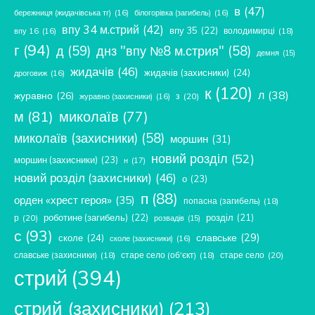
в
(47)
бережниця (жидачівська тг)
(16)
білогорівка (загибель)
(16)
впу 34 м.стрий
(42)
впу 35
(22)
володимирці
(18)
впу 16
(16)
г
(94)
д
(59)
днз "впу №8 м.стрия"
(58)
демня
(15)
жидачів
(46)
жидачів (захисники)
(24)
дроговиж
(16)
к
(120)
л
(38)
журавно
(26)
з
(20)
журавно (захисники)
(16)
м
(81)
миколаїв
(77)
миколаїв (захисники)
(58)
моршин
(31)
новий розділ
(52)
моршин (захисники)
(23)
н
(17)
новий розділ (захисники)
(46)
о
(23)
п
(88)
орден «хрест героя»
(35)
попасна (загибель)
(18)
роботине (загибель)
(22)
розділ
(21)
р
(20)
розвадів
(15)
с
(93)
славське
(29)
сколе
(24)
сколе (захисники)
(16)
славське (захисники)
(18)
старе село (об'єкт)
(18)
старе село
(20)
стрий
(394)
стрий (захисники)
(213)