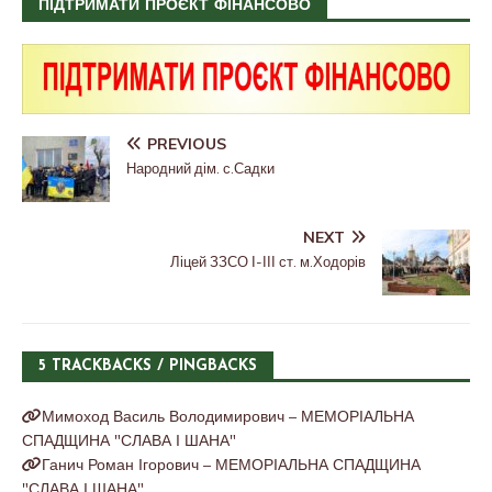
ПІДТРИМАТИ ПРОЄКТ ФІНАНСОВО
PREVIOUS
Народний дім. с.Садки
NEXT
Ліцей ЗЗСО І-ІІІ ст. м.Ходорів
5 TRACKBACKS / PINGBACKS
Мимоход Василь Володимирович – МЕМОРІАЛЬНА
СПАДЩИНА "СЛАВА І ШАНА"
Ганич Роман Ігорович – МЕМОРІАЛЬНА СПАДЩИНА
"СЛАВА І ШАНА"