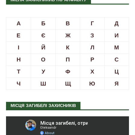
ІМЕНА ЗАХИСНИКИВ ПО АЛФАВІТУ
А
Б
В
Г
Д
Е
Є
Ж
З
И
І
Й
К
Л
М
Н
О
П
Р
С
Т
У
Ф
Х
Ц
Ч
Ш
Щ
Ю
Я
МІСЦЯ ЗАГИБЕЛІ ЗАХИСНИКІВ