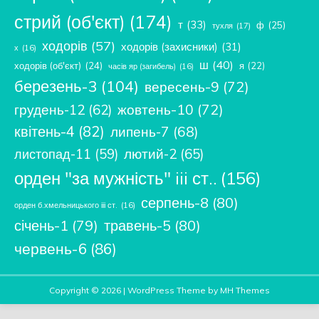
стрий (об'єкт)
(174)
т
(33)
ф
(25)
тухля
(17)
ходорів
(57)
ходорів (захисники)
(31)
х
(16)
ш
(40)
ходорів (об'єкт)
(24)
я
(22)
часів яр (загибель)
(16)
березень-3
(104)
вересень-9
(72)
жовтень-10
(72)
грудень-12
(62)
квітень-4
(82)
липень-7
(68)
лютий-2
(65)
листопад-11
(59)
орден "за мужність" iii ст..
(156)
серпень-8
(80)
орден б.хмельницького ііі ст.
(16)
січень-1
(79)
травень-5
(80)
червень-6
(86)
Copyright © 2026 | WordPress Theme by
MH Themes