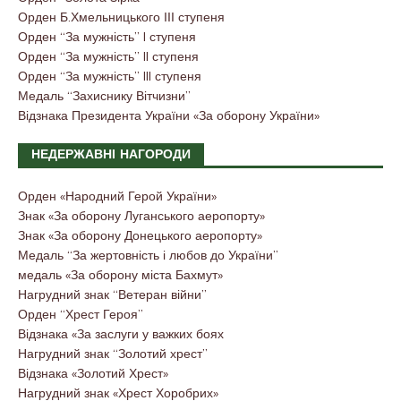
Орден Б.Хмельницького ІІІ ступеня
Орден “За мужність” I ступеня
Орден “За мужність” II ступеня
Орден “За мужність” III ступеня
Медаль “Захиснику Вітчизни”
Відзнака Президента України «За оборону України»
НЕДЕРЖАВНІ НАГОРОДИ
Орден «Народний Герой України»
Знак «За оборону Луганського аеропорту»
Знак «За оборону Донецького аеропорту»
Медаль “За жертовність і любов до України”
медаль «За оборону міста Бахмут»
Нагрудний знак “Ветеран війни”
Орден “Хрест Героя”
Відзнака «За заслуги у важких боях
Нагрудний знак “Золотий хрест”
Відзнака «Золотий Хрест»
Нагрудний знак «Хрест Хоробрих»