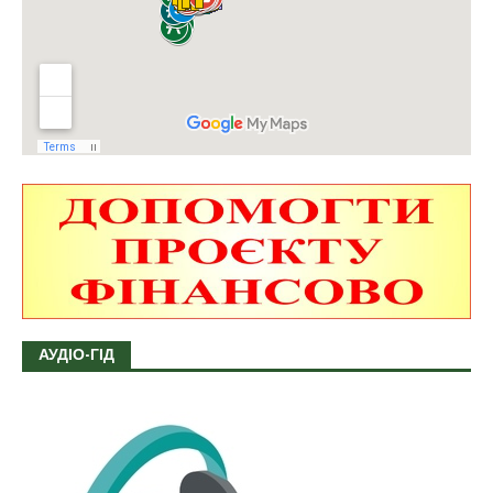
АУДІО-ГІД