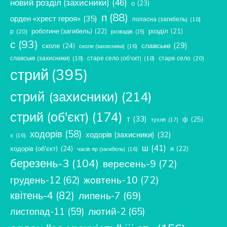
новий розділ (захисники)
(46)
о
(23)
п
(88)
орден «хрест героя»
(35)
попасна (загибель)
(18)
роботине (загибель)
(22)
розділ
(21)
р
(20)
розвадів
(15)
с
(93)
славське
(29)
сколе
(24)
сколе (захисники)
(16)
славське (захисники)
(18)
старе село (об'єкт)
(18)
старе село
(20)
стрий
(395)
стрий (захисники)
(214)
стрий (об'єкт)
(174)
т
(33)
ф
(25)
тухля
(17)
ходорів
(58)
ходорів (захисники)
(32)
х
(16)
ш
(41)
ходорів (об'єкт)
(24)
я
(22)
часів яр (загибель)
(16)
березень-3
(104)
вересень-9
(72)
жовтень-10
(72)
грудень-12
(62)
квітень-4
(82)
липень-7
(69)
лютий-2
(65)
листопад-11
(59)