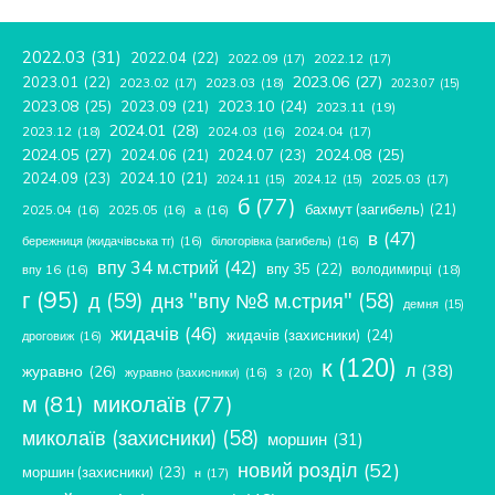
2022.03
(31)
2022.04
(22)
2022.09
(17)
2022.12
(17)
2023.06
(27)
2023.01
(22)
2023.02
(17)
2023.03
(18)
2023.07
(15)
2023.08
(25)
2023.09
(21)
2023.10
(24)
2023.11
(19)
2024.01
(28)
2023.12
(18)
2024.04
(17)
2024.03
(16)
2024.05
(27)
2024.08
(25)
2024.06
(21)
2024.07
(23)
2024.09
(23)
2024.10
(21)
2025.03
(17)
2024.11
(15)
2024.12
(15)
б
(77)
бахмут (загибель)
(21)
2025.04
(16)
2025.05
(16)
а
(16)
в
(47)
бережниця (жидачівська тг)
(16)
білогорівка (загибель)
(16)
впу 34 м.стрий
(42)
впу 35
(22)
володимирці
(18)
впу 16
(16)
г
(95)
д
(59)
днз "впу №8 м.стрия"
(58)
демня
(15)
жидачів
(46)
жидачів (захисники)
(24)
дроговиж
(16)
к
(120)
л
(38)
журавно
(26)
з
(20)
журавно (захисники)
(16)
м
(81)
миколаїв
(77)
миколаїв (захисники)
(58)
моршин
(31)
новий розділ
(52)
моршин (захисники)
(23)
н
(17)