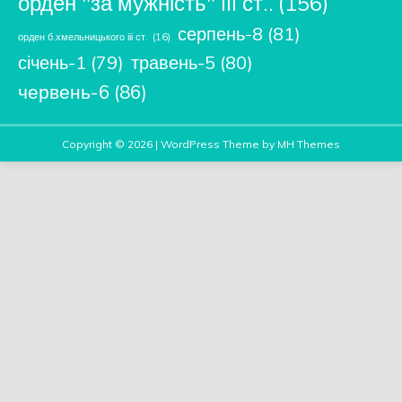
орден "за мужність" iii ст..
(156)
серпень-8
(81)
орден б.хмельницького ііі ст.
(16)
січень-1
(79)
травень-5
(80)
червень-6
(86)
Copyright © 2026 | WordPress Theme by
MH Themes