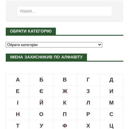
ОБРАТИ КАТЕГОРІЮ
ІМЕНА ЗАХИСНИКИВ ПО АЛФАВІТУ
А
Б
В
Г
Д
Е
Є
Ж
З
И
І
Й
К
Л
М
Н
О
П
Р
С
Т
У
Ф
Х
Ц