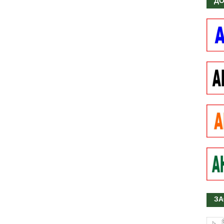
ДО
ЗА