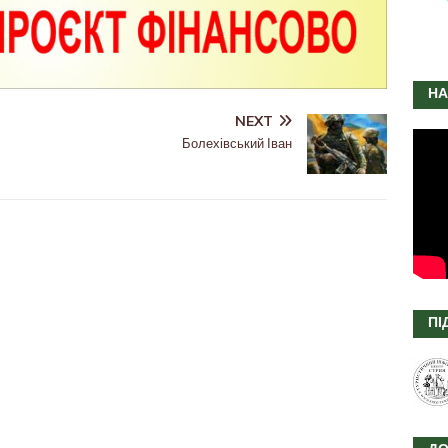
НА
NEXT
Болехівський Іван
ПІ