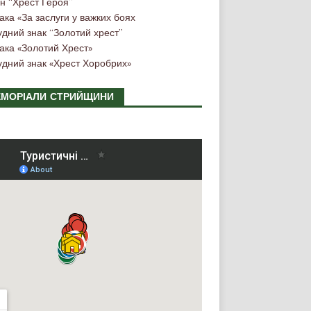
н “Хрест Героя”
ака «За заслуги у важких боях
удний знак “Золотий хрест”
ака «Золотий Хрест»
удний знак «Хрест Хоробрих»
МОРІАЛИ СТРИЙЩИНИ