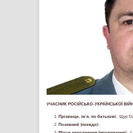
УЧАСНИК РОСІЙСЬКО-УКРАЇНСЬКОЇ ВІЙНИ (
Прізвище, ім’я, по батькові:
Щур Ол
Позивний (псевдо):
Місце народження (проживання):
с