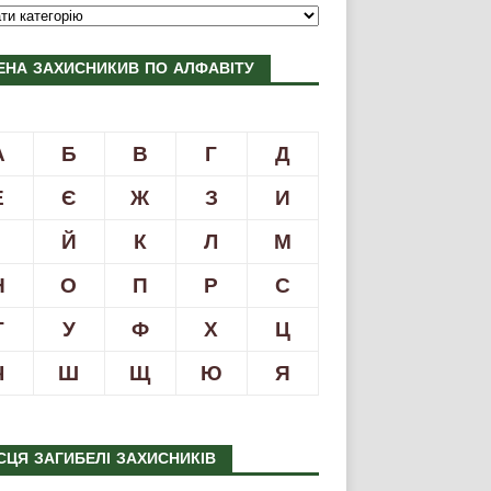
ЕНА ЗАХИСНИКИВ ПО АЛФАВІТУ
А
Б
В
Г
Д
Е
Є
Ж
З
И
І
Й
К
Л
М
Н
О
П
Р
С
Т
У
Ф
Х
Ц
Ч
Ш
Щ
Ю
Я
СЦЯ ЗАГИБЕЛІ ЗАХИСНИКІВ