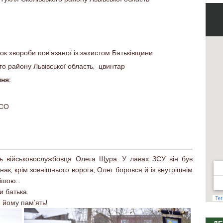
ок хвороби пов’язаної із захистом Батьківщини
го району Львівської область, цвинтар
ння:
ЗСО
ь військовослужбовця Олега Щура. У лавах ЗСУ він був
нак, крім зовнішнього ворога, Олег боровся й із внутрішнім
нішою…
и батька.
 йому пам’ять!