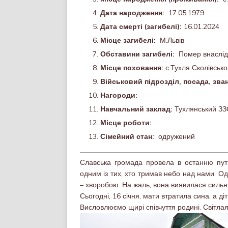
Дата народження:
17.05.1979
Дата смерті (загибелі):
16.01.2024
Місце загибелі:
М.Львів
Обставини загибелі:
Помер внаслід
Місце поховання:
с.Тухля Сколівсько
Військовий підрозділ, посада, зва
Нагороди:
Навчальний заклад:
Тухлянський З
Місце роботи:
Сімейний стан:
одружений
Славська громада провела в останню пут
одним із тих, хто тримав небо над нами. Од
– хворобою. На жаль, вона виявилася силь
Сьогодні, 16 січня, мати втратила сина, а діт
Висловлюємо щирі співчуття родині. Світлая