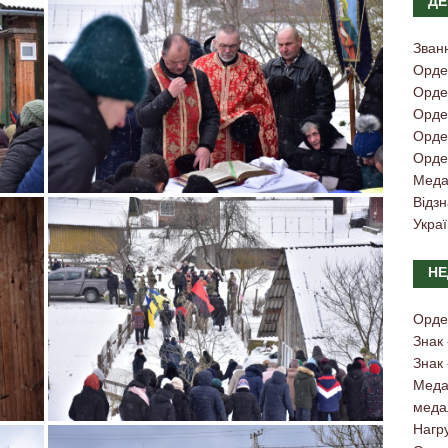
ДЕ
Зван
Орде
Орден
Орден
Орден
Орден
Меда
Відз
Украї
НЕ
Орде
Знак
Знак
Медал
меда
Нагру