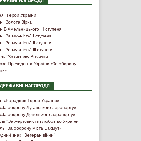
РЖАВНІ НАГОРОДИ
ня “Герой України”
н “Золота Зірка”
 Б.Хмельницького ІІІ ступеня
 “За мужність” I ступеня
 “За мужність” II ступеня
 “За мужність” III ступеня
ль “Захиснику Вітчизни”
нака Президента України «За оборону
ни»
ДЕРЖАВНІ НАГОРОДИ
н «Народний Герой України»
 «За оборону Луганського аеропорту»
 «За оборону Донецького аеропорту»
ь “За жертовність і любов до України”
ль «За оборону міста Бахмут»
дний знак “Ветеран війни”