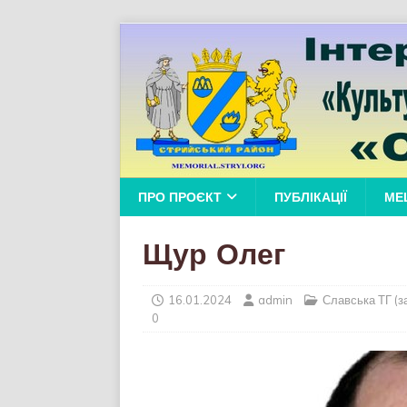
ПРО ПРОЄКТ
ПУБЛІКАЦІЇ
МЕ
Щур Олег
16.01.2024
admin
Славська ТГ (з
0