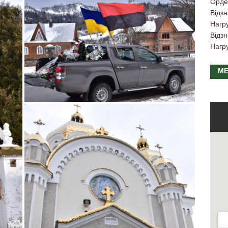
Орде
Відзн
Нагр
Відзн
Нагр
МЕ