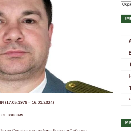
ІМ
17.05.1979 – 16.01.2024)
ег Іванович
МІ
.Тухля Сколівського району Львівської область