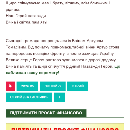
Щиро співчуваємо мамі, брату, вітчиму, всім близьким і
рідним.
Наш Герой назавжди.
Вічна і світла памʼять!
Сьогодні громада попрощалася із Воїном Артуром
Томасівим. Від початку повномасштабної війни Артур стояв
на передових позиціях фронту, з честю захищав Україну.
Велике серце Героя раптово зупинилося в дорозі додому.
Вічна пам’ять та щирі співчуття рідним! Назавжди Герой,
що
наближав нашу перемогу!
2026.05
ЛЮТИЙ-2
СТРИЙ
СТРИЙ (ЗАХИСНИКИ)
Т
ПІДТРИМАТИ ПРОЄКТ ФІНАНСОВО