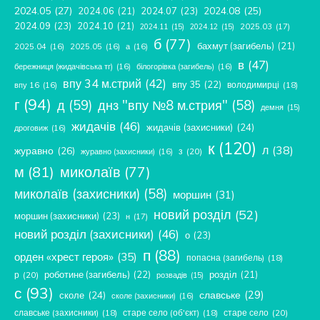
2024.05
(27)
2024.08
(25)
2024.06
(21)
2024.07
(23)
2024.09
(23)
2024.10
(21)
2025.03
(17)
2024.11
(15)
2024.12
(15)
б
(77)
бахмут (загибель)
(21)
2025.04
(16)
2025.05
(16)
а
(16)
в
(47)
бережниця (жидачівська тг)
(16)
білогорівка (загибель)
(16)
впу 34 м.стрий
(42)
впу 35
(22)
володимирці
(18)
впу 16
(16)
г
(94)
д
(59)
днз "впу №8 м.стрия"
(58)
демня
(15)
жидачів
(46)
жидачів (захисники)
(24)
дроговиж
(16)
к
(120)
л
(38)
журавно
(26)
з
(20)
журавно (захисники)
(16)
м
(81)
миколаїв
(77)
миколаїв (захисники)
(58)
моршин
(31)
новий розділ
(52)
моршин (захисники)
(23)
н
(17)
новий розділ (захисники)
(46)
о
(23)
п
(88)
орден «хрест героя»
(35)
попасна (загибель)
(18)
роботине (загибель)
(22)
розділ
(21)
р
(20)
розвадів
(15)
с
(93)
славське
(29)
сколе
(24)
сколе (захисники)
(16)
славське (захисники)
(18)
старе село (об'єкт)
(18)
старе село
(20)