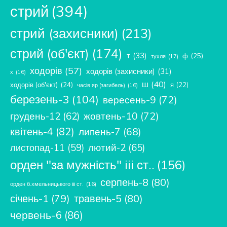
стрий
(394)
стрий (захисники)
(213)
стрий (об'єкт)
(174)
т
(33)
ф
(25)
тухля
(17)
ходорів
(57)
ходорів (захисники)
(31)
х
(16)
ш
(40)
ходорів (об'єкт)
(24)
я
(22)
часів яр (загибель)
(16)
березень-3
(104)
вересень-9
(72)
жовтень-10
(72)
грудень-12
(62)
квітень-4
(82)
липень-7
(68)
лютий-2
(65)
листопад-11
(59)
орден "за мужність" iii ст..
(156)
серпень-8
(80)
орден б.хмельницького ііі ст.
(16)
січень-1
(79)
травень-5
(80)
червень-6
(86)