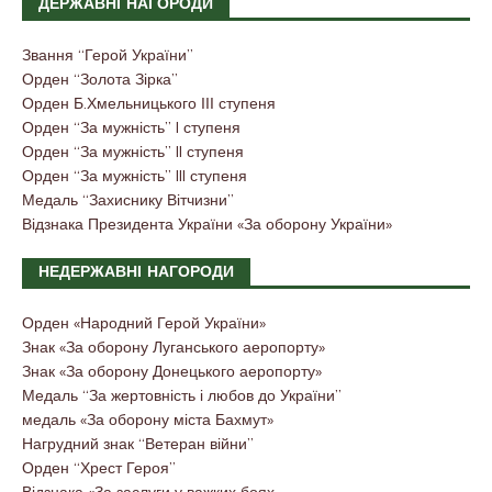
ДЕРЖАВНІ НАГОРОДИ
Звання “Герой України”
Орден “Золота Зірка”
Орден Б.Хмельницького ІІІ ступеня
Орден “За мужність” I ступеня
Орден “За мужність” II ступеня
Орден “За мужність” III ступеня
Медаль “Захиснику Вітчизни”
Відзнака Президента України «За оборону України»
НЕДЕРЖАВНІ НАГОРОДИ
Орден «Народний Герой України»
Знак «За оборону Луганського аеропорту»
Знак «За оборону Донецького аеропорту»
Медаль “За жертовність і любов до України”
медаль «За оборону міста Бахмут»
Нагрудний знак “Ветеран війни”
Орден “Хрест Героя”
Відзнака «За заслуги у важких боях