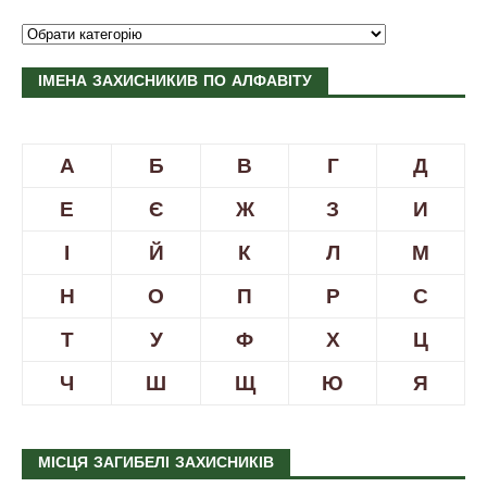
ІМЕНА ЗАХИСНИКИВ ПО АЛФАВІТУ
А
Б
В
Г
Д
Е
Є
Ж
З
И
І
Й
К
Л
М
Н
О
П
Р
С
Т
У
Ф
Х
Ц
Ч
Ш
Щ
Ю
Я
МІСЦЯ ЗАГИБЕЛІ ЗАХИСНИКІВ