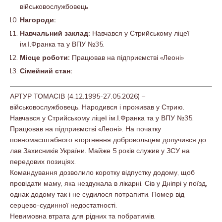
військовослужбовець
Нагороди:
Навчальний заклад:
Навчався у Стрийському ліцеї
ім.І.Франка та у ВПУ №35.
Місце роботи:
Працював на підприємстві «Леоні»
Сімейний стан:
АРТУР ТОМАСІВ (4.12.1995-27.05.2026) –
військовослужбовець. Народився і проживав у Стрию.
Навчався у Стрийському ліцеї ім.І.Франка та у ВПУ №35.
Працював на підприємстві «Леоні». На початку
повномасштабного вторгнення добровольцем долучився до
лав Захисників України. Майже 5 років служив у ЗСУ на
передових позиціях.
Командування дозволило коротку відпустку додому, щоб
провідати маму, яка нездужала в лікарні. Сів у Дніпрі у поїзд,
однак додому так і не судилося потрапити. Помер від
серцево-судинної недостатності.
Невимовна втрата для рідних та побратимів.