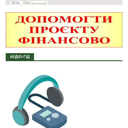
АУДІО-ГІД