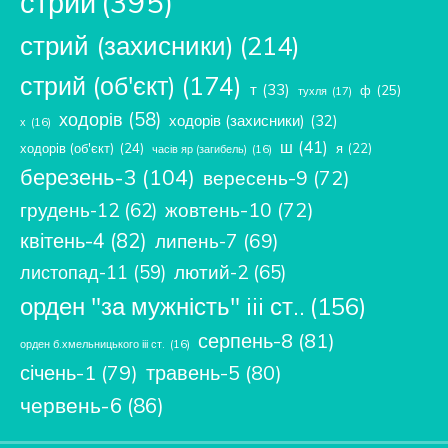
стрий
(395)
стрий (захисники)
(214)
стрий (об'єкт)
(174)
т
(33)
ф
(25)
тухля
(17)
ходорів
(58)
ходорів (захисники)
(32)
х
(16)
ш
(41)
ходорів (об'єкт)
(24)
я
(22)
часів яр (загибель)
(16)
березень-3
(104)
вересень-9
(72)
жовтень-10
(72)
грудень-12
(62)
квітень-4
(82)
липень-7
(69)
лютий-2
(65)
листопад-11
(59)
орден "за мужність" iii ст..
(156)
серпень-8
(81)
орден б.хмельницького ііі ст.
(16)
січень-1
(79)
травень-5
(80)
червень-6
(86)