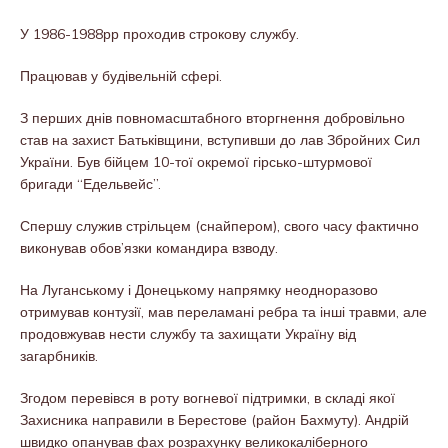
У 1986-1988рр проходив строкову службу.
Працював у будівельній сфері.
З перших днів повномасштабного вторгнення добровільно
став на захист Батьківщини, вступивши до лав Збройних Сил
України. Був бійцем 10-тої окремої гірсько-штурмової
бригади “Едельвейс”.
Спершу служив стрільцем (снайпером), свого часу фактично
виконував обов’язки командира взводу.
На Луганському і Донецькому напрямку неодноразово
отримував контузії, мав переламані ребра та інші травми, але
продовжував нести службу та захищати Україну від
загарбників.
Згодом перевівся в роту вогневої підтримки, в складі якої
Захисника направили в Берестове (район Бахмуту). Андрій
швидко опанував фах розрахунку великокаліберного