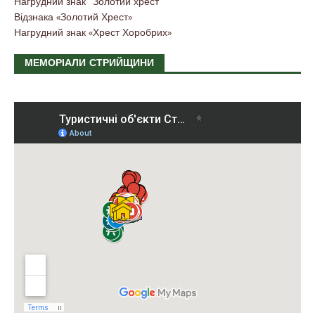
Нагрудний знак “Золотий хрест”
Відзнака «Золотий Хрест»
Нагрудний знак «Хрест Хоробрих»
МЕМОРІАЛИ СТРИЙЩИНИ