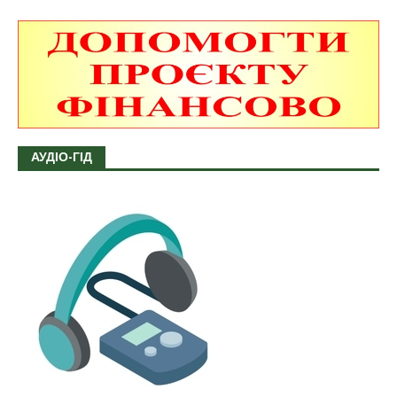
АУДІО-ГІД