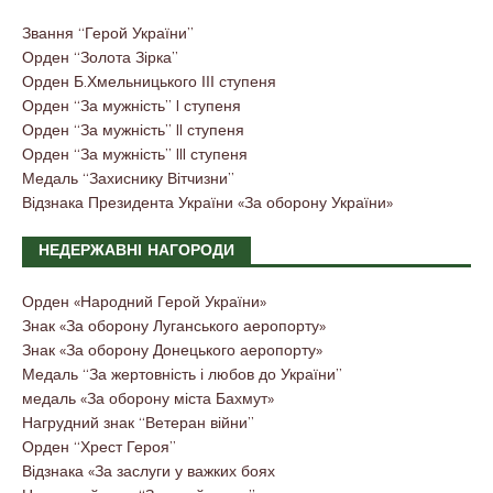
Звання “Герой України”
Орден “Золота Зірка”
Орден Б.Хмельницького ІІІ ступеня
Орден “За мужність” I ступеня
Орден “За мужність” II ступеня
Орден “За мужність” III ступеня
Медаль “Захиснику Вітчизни”
Відзнака Президента України «За оборону України»
НЕДЕРЖАВНІ НАГОРОДИ
Орден «Народний Герой України»
Знак «За оборону Луганського аеропорту»
Знак «За оборону Донецького аеропорту»
Медаль “За жертовність і любов до України”
медаль «За оборону міста Бахмут»
Нагрудний знак “Ветеран війни”
Орден “Хрест Героя”
Відзнака «За заслуги у важких боях