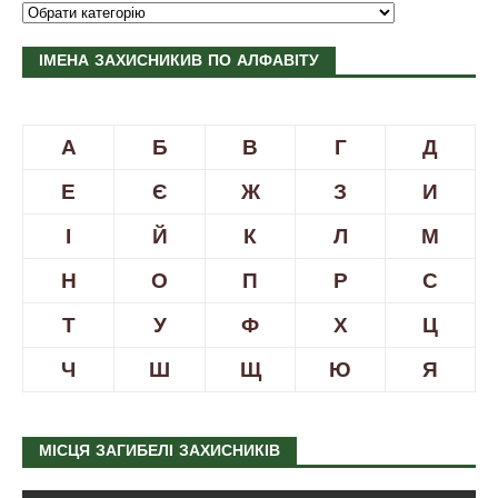
ІМЕНА ЗАХИСНИКИВ ПО АЛФАВІТУ
А
Б
В
Г
Д
Е
Є
Ж
З
И
І
Й
К
Л
М
Н
О
П
Р
С
Т
У
Ф
Х
Ц
Ч
Ш
Щ
Ю
Я
МІСЦЯ ЗАГИБЕЛІ ЗАХИСНИКІВ