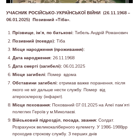
УЧАСНИК РОСІЙСЬКО-УКРАЇНСЬКОЇ ВІЙНИ (26.11.1968 –
06.01.2025) Позивний «Тіба».
Прізвище, ім’я, по батькові:
Тибель Андрій Романович
Позивний (псевдо):
Тіба
Місце народження (проживання):
Дата народження:
26.11.1968
Дата смерті (загибелі):
06.01.2025
Місце загибелі:
Помер вдома
Обставини загибелі:
отримав важке поранення, після
якого не міг дальше нести службу. Помер від
атеросклерозу (інфаркт).
Місце поховання:
Похований 07.01.2025 на Алеї пам’яті
полеглих Героїв у м.Миколаєві.
Військовий підрозділ, посада, звання:
Солдат.
Розрахунок великокаліберного кулемету. У 1986-1988рр
проходив строкову службу. З перших днів