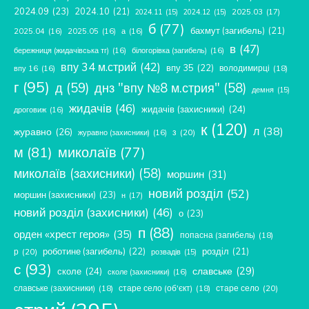
2024.09
(23)
2024.10
(21)
2025.03
(17)
2024.11
(15)
2024.12
(15)
б
(77)
бахмут (загибель)
(21)
2025.04
(16)
2025.05
(16)
а
(16)
в
(47)
бережниця (жидачівська тг)
(16)
білогорівка (загибель)
(16)
впу 34 м.стрий
(42)
впу 35
(22)
володимирці
(18)
впу 16
(16)
г
(95)
д
(59)
днз "впу №8 м.стрия"
(58)
демня
(15)
жидачів
(46)
жидачів (захисники)
(24)
дроговиж
(16)
к
(120)
л
(38)
журавно
(26)
з
(20)
журавно (захисники)
(16)
м
(81)
миколаїв
(77)
миколаїв (захисники)
(58)
моршин
(31)
новий розділ
(52)
моршин (захисники)
(23)
н
(17)
новий розділ (захисники)
(46)
о
(23)
п
(88)
орден «хрест героя»
(35)
попасна (загибель)
(18)
роботине (загибель)
(22)
розділ
(21)
р
(20)
розвадів
(15)
с
(93)
славське
(29)
сколе
(24)
сколе (захисники)
(16)
славське (захисники)
(18)
старе село (об'єкт)
(18)
старе село
(20)