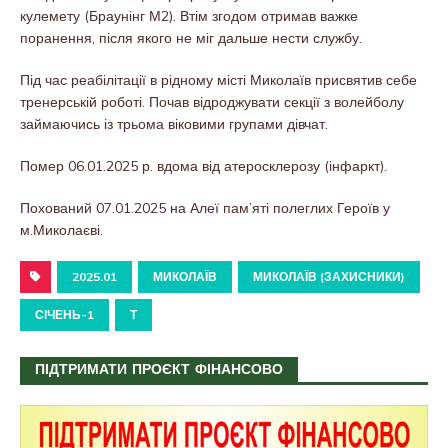
кулемету (Браунінг М2). Втім згодом отримав важке
поранення, після якого не міг дальше нести службу.
Під час реабілітації в рідному місті Миколаїв присвятив себе
тренерській роботі. Почав відроджувати секції з волейболу
займаючись із трьома віковими групами дівчат.
Помер 06.01.2025 р. вдома від атеросклерозу (інфаркт).
Похований 07.01.2025 на Алеї пам’яті полеглих Героїв у
м.Миколаєві.
2025.01
МИКОЛАЇВ
МИКОЛАЇВ (ЗАХИСНИКИ)
СІЧЕНЬ-1
Т
ПІДТРИМАТИ ПРОЄКТ ФІНАНСОВО