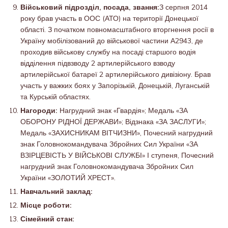
Військовий підрозділ, посада, звання:
З серпня 2014
року брав участь в ООС (АТО) на території Донецької
області. З початком повномасштабного вторгнення росії в
Україну мобілізований до військової частини А2943, де
проходив військову службу на посаді старшого водія
відділення підвзводу 2 артилерійського взводу
артилерійської батареї 2 артилерійського дивізіону. Брав
участь у важких боях у Запорізькій, Донецькій, Луганській
та Курській областях.
Нагороди:
Нагрудний знак «Гвардія»; Медаль «ЗА
ОБОРОНУ РІДНОЇ ДЕРЖАВИ»; Відзнака «ЗА ЗАСЛУГИ»;
Медаль «ЗАХИСНИКАМ ВІТЧИЗНИ», Почесний нагрудний
знак Головнокомандувача Збройних Сил України «ЗА
ВЗІРЦЕВІСТЬ У ВІЙСЬКОВІ СЛУЖБІ» І ступеня, Почесний
нагрудний знак Головнокомандувача Збройних Сил
України «ЗОЛОТИЙ ХРЕСТ».
Навчальний заклад:
Місце роботи:
Сімейний стан: