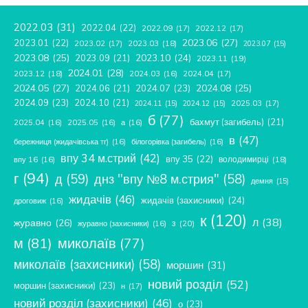
2022.03
(31)
2022.04
(22)
2022.09
(17)
2022.12
(17)
2023.06
(27)
2023.01
(22)
2023.02
(17)
2023.03
(18)
2023.07
(15)
2023.08
(25)
2023.09
(21)
2023.10
(24)
2023.11
(19)
2024.01
(28)
2023.12
(18)
2024.04
(17)
2024.03
(16)
2024.05
(27)
2024.08
(25)
2024.06
(21)
2024.07
(23)
2024.09
(23)
2024.10
(21)
2025.03
(17)
2024.11
(15)
2024.12
(15)
б
(77)
бахмут (загибель)
(21)
2025.04
(16)
2025.05
(16)
а
(16)
в
(47)
бережниця (жидачівська тг)
(16)
білогорівка (загибель)
(16)
впу 34 м.стрий
(42)
впу 35
(22)
володимирці
(18)
впу 16
(16)
г
(94)
д
(59)
днз "впу №8 м.стрия"
(58)
демня
(15)
жидачів
(46)
жидачів (захисники)
(24)
дроговиж
(16)
к
(120)
л
(38)
журавно
(26)
з
(20)
журавно (захисники)
(16)
м
(81)
миколаїв
(77)
миколаїв (захисники)
(58)
моршин
(31)
новий розділ
(52)
моршин (захисники)
(23)
н
(17)
новий розділ (захисники)
(46)
о
(23)