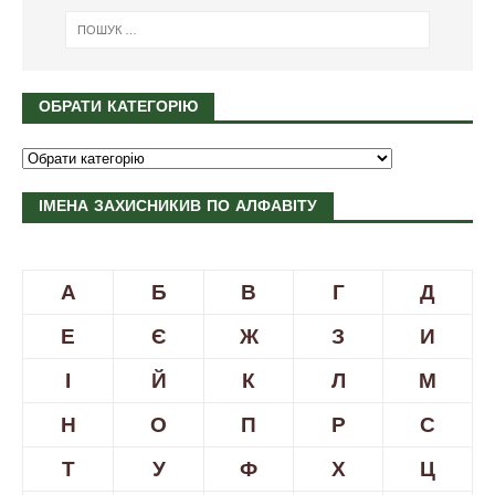
ОБРАТИ КАТЕГОРІЮ
ІМЕНА ЗАХИСНИКИВ ПО АЛФАВІТУ
А
Б
В
Г
Д
Е
Є
Ж
З
И
І
Й
К
Л
М
Н
О
П
Р
С
Т
У
Ф
Х
Ц