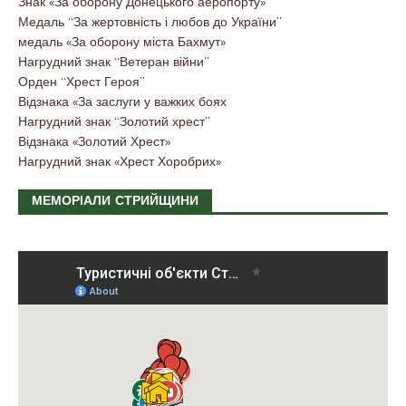
Знак «За оборону Донецького аеропорту»
Медаль “За жертовність і любов до України”
медаль «За оборону міста Бахмут»
Нагрудний знак “Ветеран війни”
Орден “Хрест Героя”
Відзнака «За заслуги у важких боях
Нагрудний знак “Золотий хрест”
Відзнака «Золотий Хрест»
Нагрудний знак «Хрест Хоробрих»
МЕМОРІАЛИ СТРИЙЩИНИ