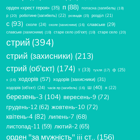
п
(88)
орден «хрест героя»
(35)
попасна (загибель)
(18)
роботине (загибель)
(22)
розділ
(21)
р
(20)
розвадів
(15)
с
(93)
славське
(29)
сколе
(24)
сколе (захисники)
(16)
славське (захисники)
(18)
старе село (об'єкт)
(18)
старе село
(20)
стрий
(394)
стрий (захисники)
(213)
стрий (об'єкт)
(174)
т
(33)
ф
(25)
тухля
(17)
ходорів
(57)
ходорів (захисники)
(31)
х
(16)
ш
(40)
ходорів (об'єкт)
(24)
я
(22)
часів яр (загибель)
(16)
березень-3
(104)
вересень-9
(72)
жовтень-10
(72)
грудень-12
(62)
квітень-4
(82)
липень-7
(68)
лютий-2
(65)
листопад-11
(59)
орден "за мужність" iii ст..
(156)