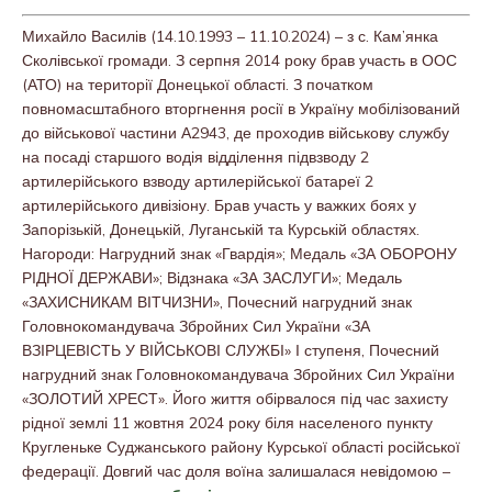
Михайло Василів (14.10.1993 – 11.10.2024) – з с. Кам’янка
Сколівської громади. З серпня 2014 року брав участь в ООС
(АТО) на території Донецької області. З початком
повномасштабного вторгнення росії в Україну мобілізований
до військової частини А2943, де проходив військову службу
на посаді старшого водія відділення підвзводу 2
артилерійського взводу артилерійської батареї 2
артилерійського дивізіону. Брав участь у важких боях у
Запорізькій, Донецькій, Луганській та Курській областях.
Нагороди: Нагрудний знак «Гвардія»; Медаль «ЗА ОБОРОНУ
РІДНОЇ ДЕРЖАВИ»; Відзнака «ЗА ЗАСЛУГИ»; Медаль
«ЗАХИСНИКАМ ВІТЧИЗНИ», Почесний нагрудний знак
Головнокомандувача Збройних Сил України «ЗА
ВЗІРЦЕВІСТЬ У ВІЙСЬКОВІ СЛУЖБІ» І ступеня, Почесний
нагрудний знак Головнокомандувача Збройних Сил України
«ЗОЛОТИЙ ХРЕСТ». Його життя обірвалося під час захисту
рідної землі 11 жовтня 2024 року біля населеного пункту
Кругленьке Суджанського району Курської області російської
федерації. Довгий час доля воїна залишалася невідомою –