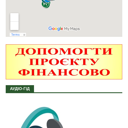
АУДІО-ГІД