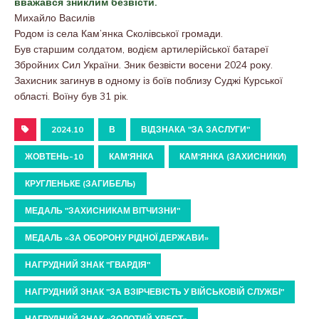
вважався зниклим безвісти.
Михайло Василів
Родом із села Кам’янка Сколівської громади.
Був старшим солдатом, водієм артилерійської батареї
Збройних Сил України. Зник безвісти восени 2024 року.
Захисник загинув в одному із боїв поблизу Суджі Курської
області. Воїну був 31 рік.
2024.10
В
ВІДЗНАКА "ЗА ЗАСЛУГИ"
ЖОВТЕНЬ-10
КАМ'ЯНКА
КАМ'ЯНКА (ЗАХИСНИКИ)
КРУГЛЕНЬКЕ (ЗАГИБЕЛЬ)
МЕДАЛЬ "ЗАХИСНИКАМ ВІТЧИЗНИ"
МЕДАЛЬ «ЗА ОБОРОНУ РІДНОЇ ДЕРЖАВИ»
НАГРУДНИЙ ЗНАК "ГВАРДІЯ"
НАГРУДНИЙ ЗНАК "ЗА ВЗІРЧЕВІСТЬ У ВІЙСЬКОВІЙ СЛУЖБІ"
НАГРУДНИЙ ЗНАК «ЗОЛОТИЙ ХРЕСТ»