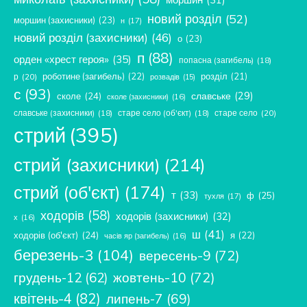
новий розділ
(52)
моршин (захисники)
(23)
н
(17)
новий розділ (захисники)
(46)
о
(23)
п
(88)
орден «хрест героя»
(35)
попасна (загибель)
(18)
роботине (загибель)
(22)
розділ
(21)
р
(20)
розвадів
(15)
с
(93)
славське
(29)
сколе
(24)
сколе (захисники)
(16)
славське (захисники)
(18)
старе село (об'єкт)
(18)
старе село
(20)
стрий
(395)
стрий (захисники)
(214)
стрий (об'єкт)
(174)
т
(33)
ф
(25)
тухля
(17)
ходорів
(58)
ходорів (захисники)
(32)
х
(16)
ш
(41)
ходорів (об'єкт)
(24)
я
(22)
часів яр (загибель)
(16)
березень-3
(104)
вересень-9
(72)
жовтень-10
(72)
грудень-12
(62)
квітень-4
(82)
липень-7
(69)