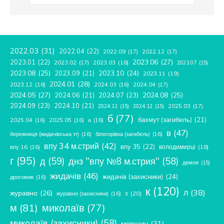
2022.03
(31)
2022.04
(22)
2022.09
(17)
2022.12
(17)
2023.06
(27)
2023.01
(22)
2023.02
(17)
2023.03
(18)
2023.07
(15)
2023.08
(25)
2023.09
(21)
2023.10
(24)
2023.11
(19)
2024.01
(28)
2023.12
(18)
2024.04
(17)
2024.03
(16)
2024.05
(27)
2024.08
(25)
2024.06
(21)
2024.07
(23)
2024.09
(23)
2024.10
(21)
2025.03
(17)
2024.11
(15)
2024.12
(15)
б
(77)
бахмут (загибель)
(21)
2025.04
(16)
2025.05
(16)
а
(16)
в
(47)
бережниця (жидачівська тг)
(16)
білогорівка (загибель)
(16)
впу 34 м.стрий
(42)
впу 35
(22)
володимирці
(18)
впу 16
(16)
г
(95)
д
(59)
днз "впу №8 м.стрия"
(58)
демня
(15)
жидачів
(46)
жидачів (захисники)
(24)
дроговиж
(16)
к
(120)
л
(38)
журавно
(26)
з
(20)
журавно (захисники)
(16)
м
(81)
миколаїв
(77)
миколаїв (захисники)
(58)
моршин
(31)