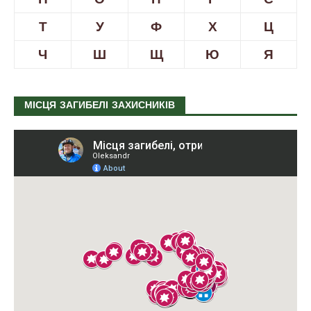
Т
У
Ф
Х
Ц
Ч
Ш
Щ
Ю
Я
МІСЦЯ ЗАГИБЕЛІ ЗАХИСНИКІВ