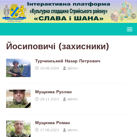
Йосиповичі (захисники)
Турчинський Назар Петрович
16.06.2024
admin
Мущинка Руслан
26.11.2023
admin
Мущинка Роман
17.06.2023
admin