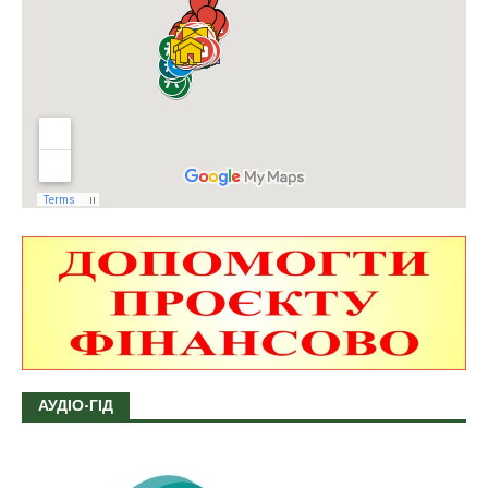
АУДІО-ГІД