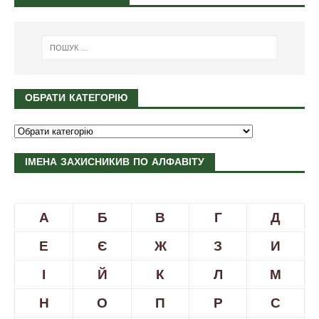
ОБРАТИ КАТЕГОРІЮ
ІМЕНА ЗАХИСНИКИВ ПО АЛФАВІТУ
А
Б
В
Г
Д
Е
Є
Ж
З
И
І
Й
К
Л
М
Н
О
П
Р
С