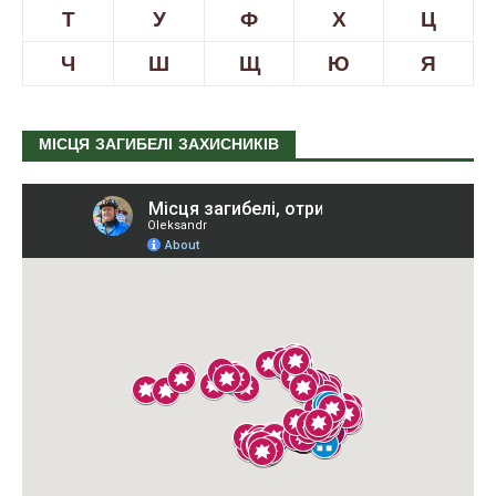
Т
У
Ф
Х
Ц
Ч
Ш
Щ
Ю
Я
МІСЦЯ ЗАГИБЕЛІ ЗАХИСНИКІВ