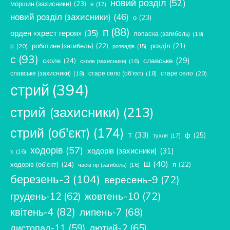
новий розділ
(52)
моршин (захисники)
(23)
н
(17)
новий розділ (захисники)
(46)
о
(23)
п
(88)
орден «хрест героя»
(35)
попасна (загибель)
(18)
роботине (загибель)
(22)
розділ
(21)
р
(20)
розвадів
(15)
с
(93)
славське
(29)
сколе
(24)
сколе (захисники)
(16)
славське (захисники)
(18)
старе село (об'єкт)
(18)
старе село
(20)
стрий
(394)
стрий (захисники)
(213)
стрий (об'єкт)
(174)
т
(33)
ф
(25)
тухля
(17)
ходорів
(57)
ходорів (захисники)
(31)
х
(16)
ш
(40)
ходорів (об'єкт)
(24)
я
(22)
часів яр (загибель)
(16)
березень-3
(104)
вересень-9
(72)
жовтень-10
(72)
грудень-12
(62)
квітень-4
(82)
липень-7
(68)
лютий-2
(65)
листопад-11
(59)