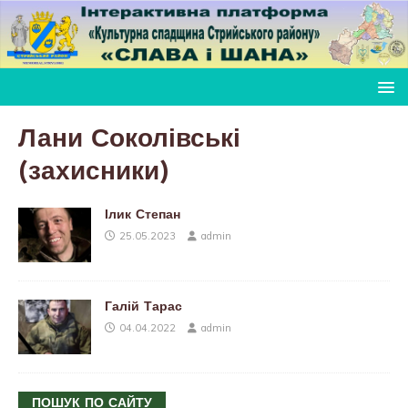
Лани Соколівські
(захисники)
Ілик Степан
25.05.2023
admin
Галій Тарас
04.04.2022
admin
ПОШУК ПО САЙТУ