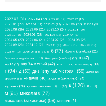
2022.03
(31)
2022.04
(22)
2022.09
(17)
2022.12
(17)
2023.06
(27)
2023.01
(22)
2023.02
(17)
2023.03
(18)
2023.07
(15)
2023.08
(25)
2023.09
(21)
2023.10
(24)
2023.11
(19)
2024.01
(28)
2023.12
(18)
2024.04
(17)
2024.03
(16)
2024.05
(27)
2024.08
(25)
2024.06
(21)
2024.07
(23)
2024.09
(23)
2024.10
(21)
2025.03
(17)
2024.11
(15)
2024.12
(15)
б
(77)
бахмут (загибель)
(21)
2025.04
(16)
2025.05
(16)
а
(16)
в
(47)
бережниця (жидачівська тг)
(16)
білогорівка (загибель)
(16)
впу 34 м.стрий
(42)
впу 35
(22)
володимирці
(18)
впу 16
(16)
г
(94)
д
(59)
днз "впу №8 м.стрия"
(58)
демня
(15)
жидачів
(46)
жидачів (захисники)
(24)
дроговиж
(16)
к
(120)
л
(38)
журавно
(26)
з
(20)
журавно (захисники)
(16)
м
(81)
миколаїв
(77)
миколаїв (захисники)
(58)
моршин
(31)