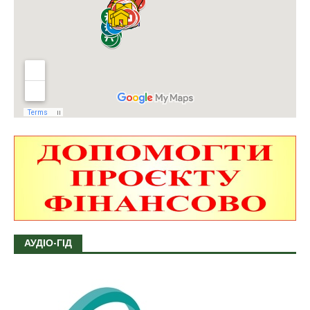
АУДІО-ГІД