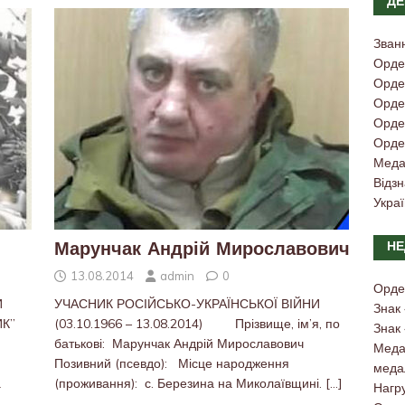
ДЕ
Зван
Орде
Орден
Орден
Орден
Орден
Меда
Відз
Украї
НЕ
Марунчак Андрій Мирославович
13.08.2014
admin
0
Орде
И
УЧАСНИК РОСІЙСЬКО-УКРАЇНСЬКОЇ ВІЙНИ
Знак
ИК”
(03.10.1966 – 13.08.2014) Прізвище, ім’я, по
Знак
батькові: Марунчак Андрій Мирославович
Медал
Позивний (псевдо): Місце народження
меда
а
(проживання): с. Березина на Миколаївщині.
[…]
Нагру