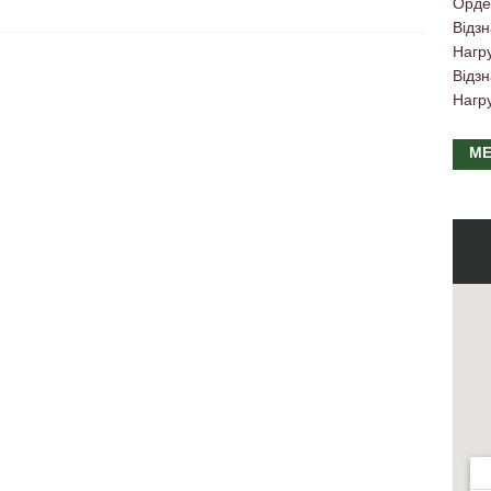
Орде
Відзн
Нагр
Відзн
Нагр
МЕ