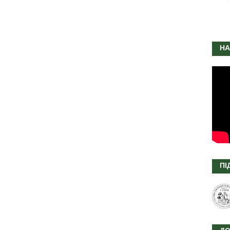
НА
ПІ