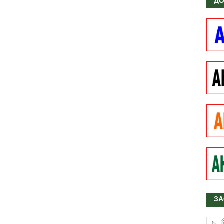
ДО
ЗА