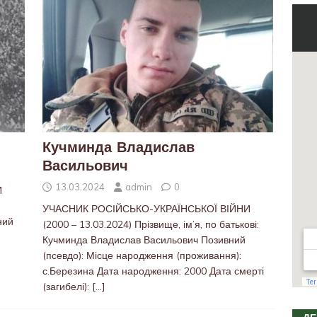
Кучминда Владислав
Васильович
13.03.2024
admin
0
И
УЧАСНИК РОСІЙСЬКО-УКРАЇНСЬКОЇ ВІЙНИ
ний
(2000 – 13.03.2024) Прізвище, ім’я, по батькові:
Кучминда Владислав Васильович Позивний
(псевдо): Місце народження (проживання):
с.Березина Дата народження: 2000 Дата смерті
(загибелі):
[…]