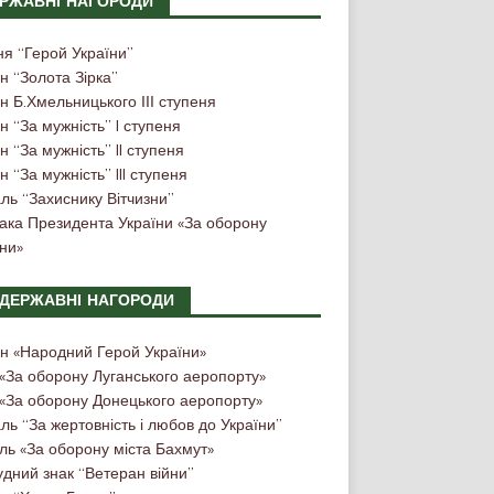
РЖАВНІ НАГОРОДИ
ня “Герой України”
н “Золота Зірка”
 Б.Хмельницького ІІІ ступеня
 “За мужність” I ступеня
 “За мужність” II ступеня
 “За мужність” III ступеня
ль “Захиснику Вітчизни”
нака Президента України «За оборону
ни»
ДЕРЖАВНІ НАГОРОДИ
н «Народний Герой України»
 «За оборону Луганського аеропорту»
 «За оборону Донецького аеропорту»
ь “За жертовність і любов до України”
ль «За оборону міста Бахмут»
дний знак “Ветеран війни”