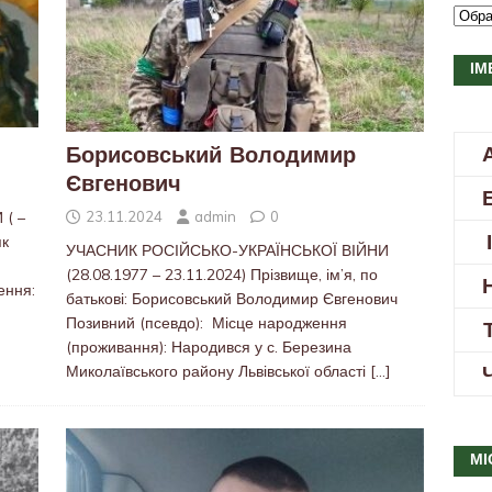
ІМ
Борисовський Володимир
Євгенович
23.11.2024
admin
0
( –
як
УЧАСНИК РОСІЙСЬКО-УКРАЇНСЬКОЇ ВІЙНИ
(28.08.1977 – 23.11.2024) Прізвище, ім’я, по
ення:
батькові: Борисовський Володимир Євгенович
Позивний (псевдо): Місце народження
(проживання): Народився у с. Березина
Миколаївського району Львівської області
[…]
МІ