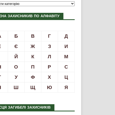
ЕНА ЗАХИСНИКИВ ПО АЛФАВІТУ
А
Б
В
Г
Д
Е
Є
Ж
З
И
І
Й
К
Л
М
Н
О
П
Р
С
Т
У
Ф
Х
Ц
Ч
Ш
Щ
Ю
Я
СЦЯ ЗАГИБЕЛІ ЗАХИСНИКІВ