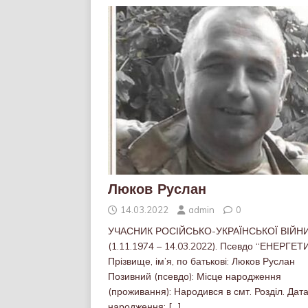
Люков Руслан
14.03.2022
admin
0
УЧАСНИК РОСІЙСЬКО-УКРАЇНСЬКОЇ ВІЙН
(1.11.1974 – 14.03.2022). Псевдо “ЕНЕРГЕТ
Прізвище, ім’я, по батькові: Люков Руслан
Позивний (псевдо): Місце народження
(проживання): Народився в смт. Розділ. Дат
народження:
[…]