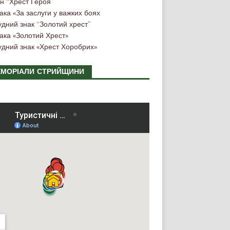
н “Хрест Героя”
ака «За заслуги у важких боях
удний знак “Золотий хрест”
ака «Золотий Хрест»
удний знак «Хрест Хоробрих»
МОРІАЛИ СТРИЙЩИНИ