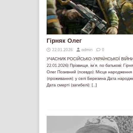
Гірняк Олег
22.01.2026
admin
0
УЧАСНИК РОСІЙСЬКО-УКРАЇНСЬКОЇ ВІЙНИ 
22.01.2026) Прізвище, ім’я, по батькові: Гірн
Олег Позивний (псевдо): Місце народження
(проживання): у селі Березина Дата народж
Дата смерті (загибелі):
[…]