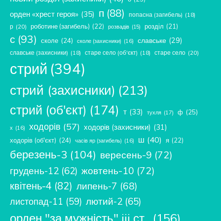
п
(88)
орден «хрест героя»
(35)
попасна (загибель)
(18)
роботине (загибель)
(22)
розділ
(21)
р
(20)
розвадів
(15)
с
(93)
славське
(29)
сколе
(24)
сколе (захисники)
(16)
славське (захисники)
(18)
старе село (об'єкт)
(18)
старе село
(20)
стрий
(394)
стрий (захисники)
(213)
стрий (об'єкт)
(174)
т
(33)
ф
(25)
тухля
(17)
ходорів
(57)
ходорів (захисники)
(31)
х
(16)
ш
(40)
ходорів (об'єкт)
(24)
я
(22)
часів яр (загибель)
(16)
березень-3
(104)
вересень-9
(72)
жовтень-10
(72)
грудень-12
(62)
квітень-4
(82)
липень-7
(68)
лютий-2
(65)
листопад-11
(59)
орден "за мужність" iii ст..
(156)