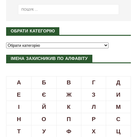
ОБРАТИ КАТЕГОРІЮ
ІМЕНА ЗАХИСНИКИВ ПО АЛФАВІТУ
А
Б
В
Г
Д
Е
Є
Ж
З
И
І
Й
К
Л
М
Н
О
П
Р
С
Т
У
Ф
Х
Ц