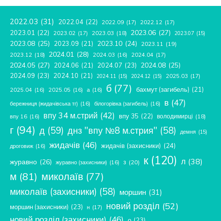
2022.03
(31)
2022.04
(22)
2022.09
(17)
2022.12
(17)
2023.06
(27)
2023.01
(22)
2023.02
(17)
2023.03
(18)
2023.07
(15)
2023.08
(25)
2023.09
(21)
2023.10
(24)
2023.11
(19)
2024.01
(28)
2023.12
(18)
2024.04
(17)
2024.03
(16)
2024.05
(27)
2024.08
(25)
2024.06
(21)
2024.07
(23)
2024.09
(23)
2024.10
(21)
2025.03
(17)
2024.11
(15)
2024.12
(15)
б
(77)
бахмут (загибель)
(21)
2025.04
(16)
2025.05
(16)
а
(16)
в
(47)
бережниця (жидачівська тг)
(16)
білогорівка (загибель)
(16)
впу 34 м.стрий
(42)
впу 35
(22)
володимирці
(18)
впу 16
(16)
г
(94)
д
(59)
днз "впу №8 м.стрия"
(58)
демня
(15)
жидачів
(46)
жидачів (захисники)
(24)
дроговиж
(16)
к
(120)
л
(38)
журавно
(26)
з
(20)
журавно (захисники)
(16)
м
(81)
миколаїв
(77)
миколаїв (захисники)
(58)
моршин
(31)
новий розділ
(52)
моршин (захисники)
(23)
н
(17)
новий розділ (захисники)
(46)
о
(23)