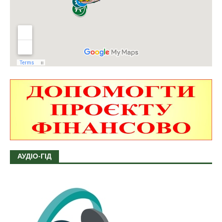
АУДІО-ГІД