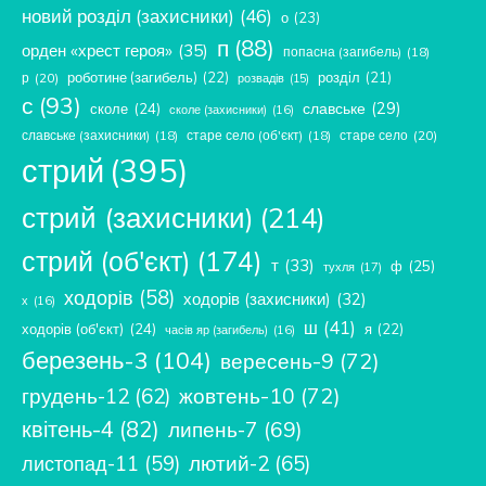
новий розділ (захисники)
(46)
о
(23)
п
(88)
орден «хрест героя»
(35)
попасна (загибель)
(18)
роботине (загибель)
(22)
розділ
(21)
р
(20)
розвадів
(15)
с
(93)
славське
(29)
сколе
(24)
сколе (захисники)
(16)
славське (захисники)
(18)
старе село (об'єкт)
(18)
старе село
(20)
стрий
(395)
стрий (захисники)
(214)
стрий (об'єкт)
(174)
т
(33)
ф
(25)
тухля
(17)
ходорів
(58)
ходорів (захисники)
(32)
х
(16)
ш
(41)
ходорів (об'єкт)
(24)
я
(22)
часів яр (загибель)
(16)
березень-3
(104)
вересень-9
(72)
жовтень-10
(72)
грудень-12
(62)
квітень-4
(82)
липень-7
(69)
лютий-2
(65)
листопад-11
(59)