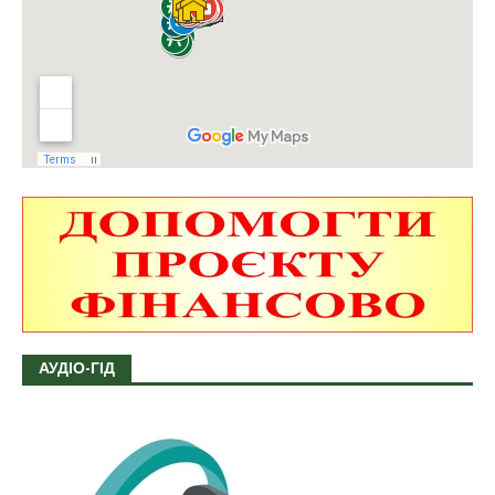
АУДІО-ГІД