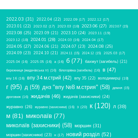
2022.03
(31)
2022.04
(22)
2022.09
(17)
2022.12
(17)
2023.06
(27)
2023.01
(22)
2023.02
(17)
2023.03
(18)
2023.07
(15)
2023.08
(25)
2023.09
(21)
2023.10
(24)
2023.11
(19)
2024.01
(28)
2023.12
(18)
2024.04
(17)
2024.03
(16)
2024.05
(27)
2024.08
(25)
2024.06
(21)
2024.07
(23)
2024.09
(23)
2024.10
(21)
2025.03
(17)
2024.11
(15)
2024.12
(15)
б
(77)
бахмут (загибель)
(21)
2025.04
(16)
2025.05
(16)
а
(16)
в
(47)
бережниця (жидачівська тг)
(16)
білогорівка (загибель)
(16)
впу 34 м.стрий
(42)
впу 35
(22)
володимирці
(18)
впу 16
(16)
г
(95)
д
(59)
днз "впу №8 м.стрия"
(58)
демня
(15)
жидачів
(46)
жидачів (захисники)
(24)
дроговиж
(16)
к
(120)
л
(38)
журавно
(26)
з
(20)
журавно (захисники)
(16)
м
(81)
миколаїв
(77)
миколаїв (захисники)
(58)
моршин
(31)
новий розділ
(52)
моршин (захисники)
(23)
н
(17)