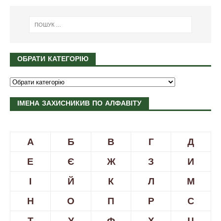
ОБРАТИ КАТЕГОРІЮ
ІМЕНА ЗАХИСНИКИВ ПО АЛФАВІТУ
А
Б
В
Г
Д
Е
Є
Ж
З
И
І
Й
К
Л
М
Н
О
П
Р
С
Т
У
Ф
Х
Ц