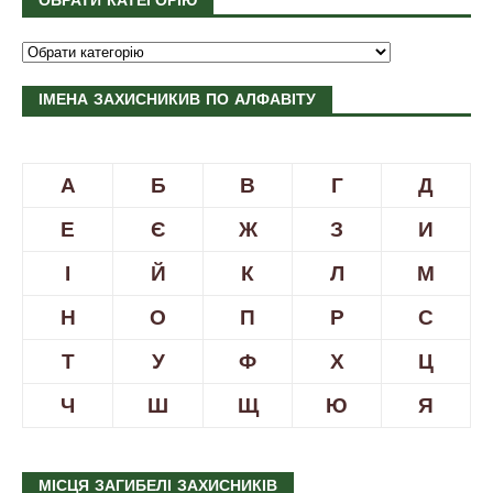
ОБРАТИ КАТЕГОРІЮ
ІМЕНА ЗАХИСНИКИВ ПО АЛФАВІТУ
А
Б
В
Г
Д
Е
Є
Ж
З
И
І
Й
К
Л
М
Н
О
П
Р
С
Т
У
Ф
Х
Ц
Ч
Ш
Щ
Ю
Я
МІСЦЯ ЗАГИБЕЛІ ЗАХИСНИКІВ