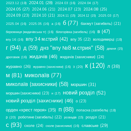
2024.01
(28)
2023.12
(18)
2024.04
(17)
2024.03
(16)
2024.05
(27)
2024.08
(25)
2024.06
(21)
2024.07
(23)
2024.09
(23)
2024.10
(21)
2025.03
(17)
2024.11
(15)
2024.12
(15)
б
(77)
бахмут (загибель)
(21)
2025.04
(16)
2025.05
(16)
а
(16)
в
(47)
бережниця (жидачівська тг)
(16)
білогорівка (загибель)
(16)
впу 34 м.стрий
(42)
впу 35
(22)
володимирці
(18)
впу 16
(16)
г
(94)
д
(59)
днз "впу №8 м.стрия"
(58)
демня
(15)
жидачів
(46)
жидачів (захисники)
(24)
дроговиж
(16)
к
(120)
л
(38)
журавно
(26)
з
(20)
журавно (захисники)
(16)
м
(81)
миколаїв
(77)
миколаїв (захисники)
(58)
моршин
(31)
новий розділ
(52)
моршин (захисники)
(23)
н
(17)
новий розділ (захисники)
(46)
о
(23)
п
(88)
орден «хрест героя»
(35)
попасна (загибель)
(18)
роботине (загибель)
(22)
розділ
(21)
р
(20)
розвадів
(15)
с
(93)
славське
(29)
сколе
(24)
сколе (захисники)
(16)