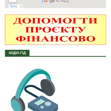
АУДІО-ГІД