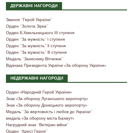
ДЕРЖАВНІ НАГОРОДИ
Звання “Герой України”
Орден “Золота Зірка”
Орден Б.Хмельницького ІІІ ступеня
Орден “За мужність” I ступеня
Орден “За мужність” II ступеня
Орден “За мужність” III ступеня
Медаль “Захиснику Вітчизни”
Відзнака Президента України «За оборону України»
НЕДЕРЖАВНІ НАГОРОДИ
Орден «Народний Герой України»
Знак «За оборону Луганського аеропорту»
Знак «За оборону Донецького аеропорту»
Медаль “За жертовність і любов до України”
медаль «За оборону міста Бахмут»
Нагрудний знак “Ветеран війни”
Орден “Хрест Героя”